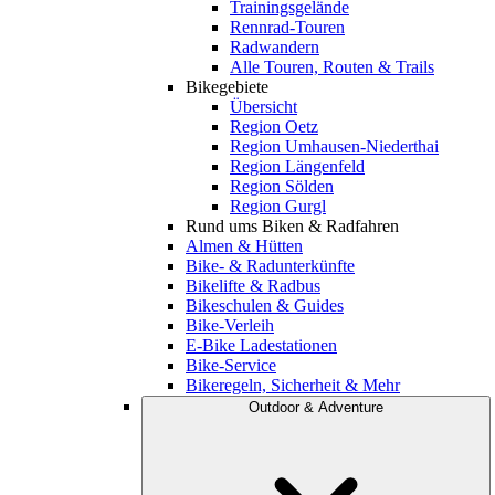
Trainingsgelände
Rennrad-Touren
Radwandern
Alle Touren, Routen & Trails
Bikegebiete
Übersicht
Region Oetz
Region Umhausen-Niederthai
Region Längenfeld
Region Sölden
Region Gurgl
Rund ums Biken & Radfahren
Almen & Hütten
Bike- & Radunterkünfte
Bikelifte & Radbus
Bikeschulen & Guides
Bike-Verleih
E-Bike Ladestationen
Bike-Service
Bikeregeln, Sicherheit & Mehr
Outdoor & Adventure