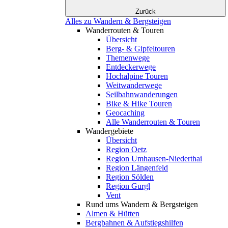
Zurück
Alles zu Wandern & Bergsteigen
Wanderrouten & Touren
Übersicht
Berg- & Gipfeltouren
Themenwege
Entdeckerwege
Hochalpine Touren
Weitwanderwege
Seilbahnwanderungen
Bike & Hike Touren
Geocaching
Alle Wanderrouten & Touren
Wandergebiete
Übersicht
Region Oetz
Region Umhausen-Niederthai
Region Längenfeld
Region Sölden
Region Gurgl
Vent
Rund ums Wandern & Bergsteigen
Almen & Hütten
Bergbahnen & Aufstiegshilfen