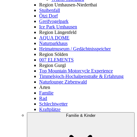
Region Umhausen-Niederthai
Stuibenfall
Ötzi Dorf
Greifvogelpark
Ice Park Umhausen
Region Längenfeld
AQUA DOME
Naturparkhaus
Heimatmuseum / Gedächtnisspeicher
Region Sölden
007 ELEMENTS
Region Gurgl
Top Mountain Motorcycle Experience
Timmelsjoch-Hochalpenstraße & Erfahrung
Naturlounge Zirbenwald
Arten
Familie
Rad
Schlechtwetter
Kraftplätze
Familie & Kinder