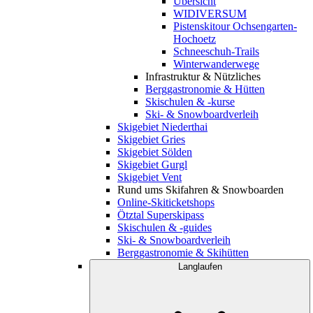
Übersicht
WIDIVERSUM
Pistenskitour Ochsengarten-
Hochoetz
Schneeschuh-Trails
Winterwanderwege
Infrastruktur & Nützliches
Berggastronomie & Hütten
Skischulen & -kurse
Ski- & Snowboardverleih
Skigebiet Niederthai
Skigebiet Gries
Skigebiet Sölden
Skigebiet Gurgl
Skigebiet Vent
Rund ums Skifahren & Snowboarden
Online-Skiticketshops
Ötztal Superskipass
Skischulen & -guides
Ski- & Snowboardverleih
Berggastronomie & Skihütten
Langlaufen