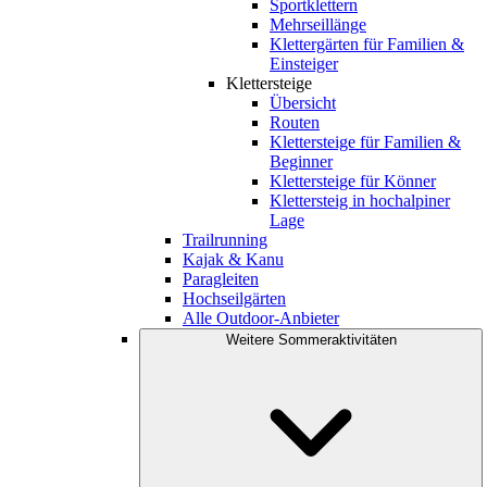
Sportklettern
Mehrseillänge
Klettergärten für Familien &
Einsteiger
Klettersteige
Übersicht
Routen
Klettersteige für Familien &
Beginner
Klettersteige für Könner
Klettersteig in hochalpiner
Lage
Trailrunning
Kajak & Kanu
Paragleiten
Hochseilgärten
Alle Outdoor-Anbieter
Weitere Sommeraktivitäten