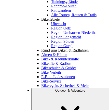
Trainingsgelände
Rennrad-Touren
Radwandern
Alle Touren, Routen & Trails
Bikegebiete
Übersicht
Region Oetz
Region Umhausen-Niederthai
Region Längenfeld
Region Sölden
Region Gurgl
Rund ums Biken & Radfahren
Almen & Hütten
Bike- & Radunterkünfte
Bikelifte & Radbus
Bikeschulen & Guides
Bike-Verleih
E-Bike Ladestationen
Bike-Service
Bikeregeln, Sicherheit & Mehr
Outdoor & Adventure