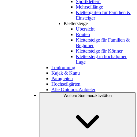
Sportklettern
Mehrseillänge
Klettergärten für Familien &
Einsteiger
Klettersteige
Übersicht
Routen
Klettersteige für Familien &
Beginner
Klettersteige für Könner
Klettersteig in hochalpiner
Lage
Trailrunning
Kajak & Kanu
Paragleiten
Hochseilgärten
Alle Outdoor-Anbieter
Weitere Sommeraktivitäten