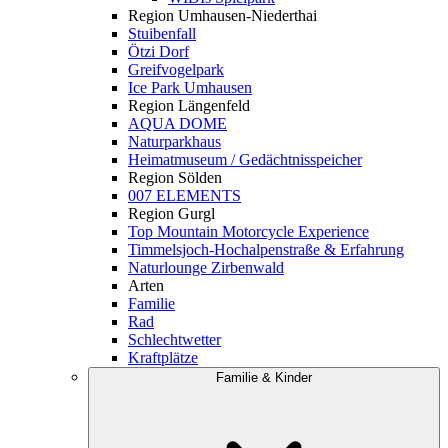
Region Umhausen-Niederthai
Stuibenfall
Ötzi Dorf
Greifvogelpark
Ice Park Umhausen
Region Längenfeld
AQUA DOME
Naturparkhaus
Heimatmuseum / Gedächtnisspeicher
Region Sölden
007 ELEMENTS
Region Gurgl
Top Mountain Motorcycle Experience
Timmelsjoch-Hochalpenstraße & Erfahrung
Naturlounge Zirbenwald
Arten
Familie
Rad
Schlechtwetter
Kraftplätze
Familie & Kinder