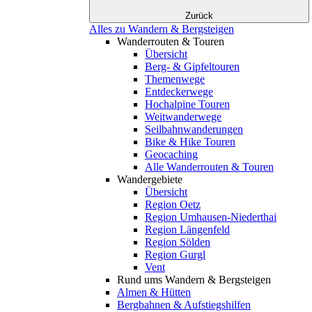
Zurück
Alles zu Wandern & Bergsteigen
Wanderrouten & Touren
Übersicht
Berg- & Gipfeltouren
Themenwege
Entdeckerwege
Hochalpine Touren
Weitwanderwege
Seilbahnwanderungen
Bike & Hike Touren
Geocaching
Alle Wanderrouten & Touren
Wandergebiete
Übersicht
Region Oetz
Region Umhausen-Niederthai
Region Längenfeld
Region Sölden
Region Gurgl
Vent
Rund ums Wandern & Bergsteigen
Almen & Hütten
Bergbahnen & Aufstiegshilfen