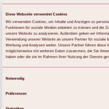
Diese Webseite verwendet Cookies
Wir verwenden Cookies, um Inhalte und Anzeigen zu persona
Funktionen für soziale Medien anbieten zu können und die Zug
unsere Website zu analysieren. Außerdem geben wir Informat
Verwendung unserer Website an unsere Partner für soziale 
Zurück
Alles zum Skigebiet Hochoetz
Werbung und Analysen weiter. Unsere Partner führen diese 
Skipasspreise
möglicherweise mit weiteren Daten zusammen, die Sie ihnen 
Übersicht
haben oder die sie im Rahmen Ihrer Nutzung der Dienste g
Winter 2026 / 2027
Online-Skiticketshop
Hochoetz
Happy Family Wochen
Einwilligungsauswahl
Hochoetz-Kühtai Skipass
Notwendig
Skigebietsinformationen
Übersicht
Live-Infos & Skigebietsnews
Skigebietsplan, Lifte & Pisten
Präferenzen
Skibus
Parken
Highlights im Skigebiet
Statistiken