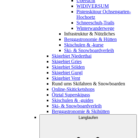
Übersicht
WIDIVERSUM
Pistenskitour Ochsengarten-
Hochoetz
Schneeschuh-Trails
Winterwanderwege
Infrastruktur & Nützliches
Berggastronomie & Hütten
Skischulen & -kurse
Ski- & Snowboardverleih
Skigebiet Niederthai
Skigebiet Gries
Skigebiet Sölden
Skigebiet Gurgl
Skigebiet Vent
Rund ums Skifahren & Snowboarden
Online-Skiticketshops
Ötztal Superskipass
Skischulen & -guides
Ski- & Snowboardverleih
Berggastronomie & Skihütten
Langlaufen