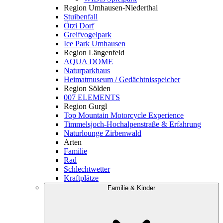
Region Umhausen-Niederthai
Stuibenfall
Ötzi Dorf
Greifvogelpark
Ice Park Umhausen
Region Längenfeld
AQUA DOME
Naturparkhaus
Heimatmuseum / Gedächtnisspeicher
Region Sölden
007 ELEMENTS
Region Gurgl
Top Mountain Motorcycle Experience
Timmelsjoch-Hochalpenstraße & Erfahrung
Naturlounge Zirbenwald
Arten
Familie
Rad
Schlechtwetter
Kraftplätze
Familie & Kinder