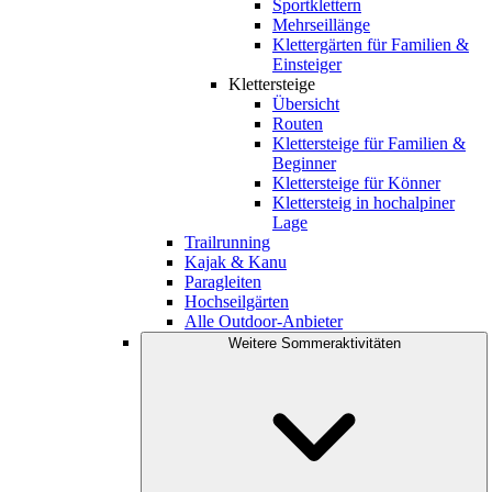
Sportklettern
Mehrseillänge
Klettergärten für Familien &
Einsteiger
Klettersteige
Übersicht
Routen
Klettersteige für Familien &
Beginner
Klettersteige für Könner
Klettersteig in hochalpiner
Lage
Trailrunning
Kajak & Kanu
Paragleiten
Hochseilgärten
Alle Outdoor-Anbieter
Weitere Sommeraktivitäten