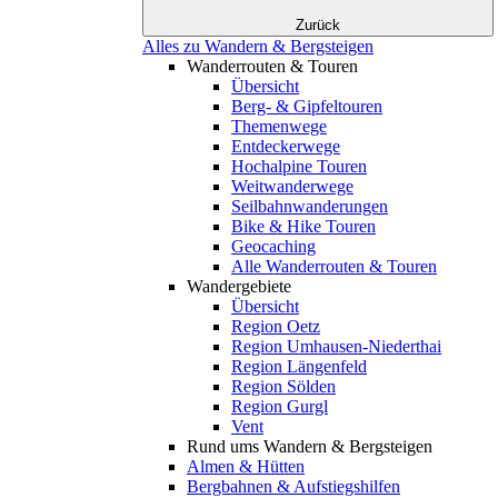
Zurück
Alles zu Wandern & Bergsteigen
Wanderrouten & Touren
Übersicht
Berg- & Gipfeltouren
Themenwege
Entdeckerwege
Hochalpine Touren
Weitwanderwege
Seilbahnwanderungen
Bike & Hike Touren
Geocaching
Alle Wanderrouten & Touren
Wandergebiete
Übersicht
Region Oetz
Region Umhausen-Niederthai
Region Längenfeld
Region Sölden
Region Gurgl
Vent
Rund ums Wandern & Bergsteigen
Almen & Hütten
Bergbahnen & Aufstiegshilfen