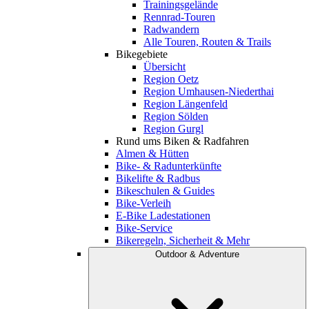
Trainingsgelände
Rennrad-Touren
Radwandern
Alle Touren, Routen & Trails
Bikegebiete
Übersicht
Region Oetz
Region Umhausen-Niederthai
Region Längenfeld
Region Sölden
Region Gurgl
Rund ums Biken & Radfahren
Almen & Hütten
Bike- & Radunterkünfte
Bikelifte & Radbus
Bikeschulen & Guides
Bike-Verleih
E-Bike Ladestationen
Bike-Service
Bikeregeln, Sicherheit & Mehr
Outdoor & Adventure