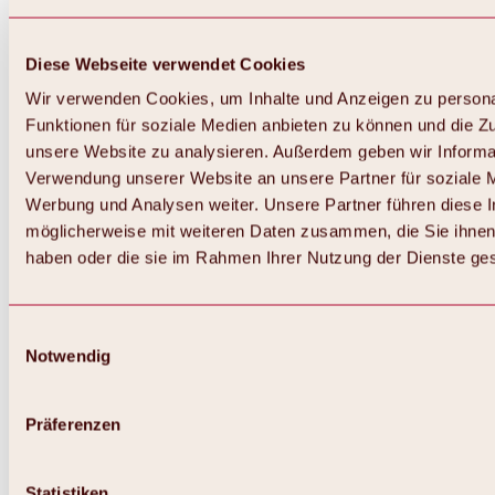
Diese Webseite verwendet Cookies
Wir verwenden Cookies, um Inhalte und Anzeigen zu persona
Funktionen für soziale Medien anbieten zu können und die Zug
unsere Website zu analysieren. Außerdem geben wir Informat
Verwendung unserer Website an unsere Partner für soziale 
Zurück
Alles zum Skigebiet Hochoetz
Werbung und Analysen weiter. Unsere Partner führen diese 
Skipasspreise
möglicherweise mit weiteren Daten zusammen, die Sie ihnen 
Übersicht
haben oder die sie im Rahmen Ihrer Nutzung der Dienste g
Winter 2026 / 2027
Online-Skiticketshop
Hochoetz
Happy Family Wochen
Einwilligungsauswahl
Hochoetz-Kühtai Skipass
Notwendig
Skigebietsinformationen
Übersicht
Live-Infos & Skigebietsnews
Skigebietsplan, Lifte & Pisten
Präferenzen
Skibus
Parken
Highlights im Skigebiet
Statistiken