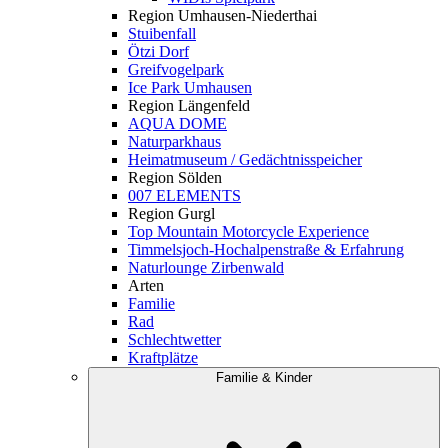
Region Umhausen-Niederthai
Stuibenfall
Ötzi Dorf
Greifvogelpark
Ice Park Umhausen
Region Längenfeld
AQUA DOME
Naturparkhaus
Heimatmuseum / Gedächtnisspeicher
Region Sölden
007 ELEMENTS
Region Gurgl
Top Mountain Motorcycle Experience
Timmelsjoch-Hochalpenstraße & Erfahrung
Naturlounge Zirbenwald
Arten
Familie
Rad
Schlechtwetter
Kraftplätze
Familie & Kinder