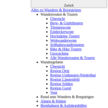
Zurück
Alles zu Wandern & Bergsteigen
Wanderrouten & Touren
Übersicht
Berg- & Gipfeltouren
Themenwege
Entdeckerwege
Hochalpine Touren
Weitwanderwege
Seilbahnwanderungen
Bike & Hike Touren
Geocaching
Alle Wanderrouten & Touren
Wandergebiete
Übersicht
Region Oetz
Region Umhausen-Niederthai
Region Längenfeld
Region Sölden
Region Gurgl
Vent
Rund ums Wandern & Bergsteigen
Almen & Hütten
Bergbahnen & Aufstiegshilfen