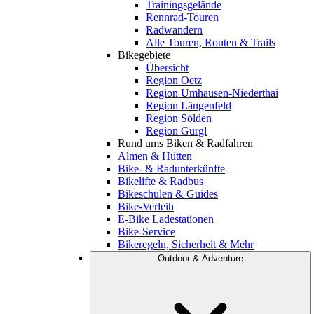
Trainingsgelände
Rennrad-Touren
Radwandern
Alle Touren, Routen & Trails
Bikegebiete
Übersicht
Region Oetz
Region Umhausen-Niederthai
Region Längenfeld
Region Sölden
Region Gurgl
Rund ums Biken & Radfahren
Almen & Hütten
Bike- & Radunterkünfte
Bikelifte & Radbus
Bikeschulen & Guides
Bike-Verleih
E-Bike Ladestationen
Bike-Service
Bikeregeln, Sicherheit & Mehr
Outdoor & Adventure