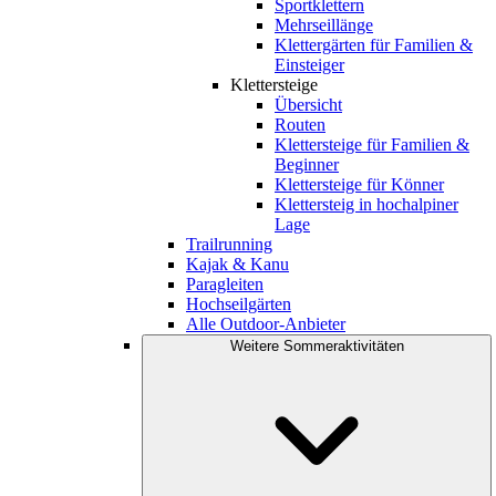
Sportklettern
Mehrseillänge
Klettergärten für Familien &
Einsteiger
Klettersteige
Übersicht
Routen
Klettersteige für Familien &
Beginner
Klettersteige für Könner
Klettersteig in hochalpiner
Lage
Trailrunning
Kajak & Kanu
Paragleiten
Hochseilgärten
Alle Outdoor-Anbieter
Weitere Sommeraktivitäten