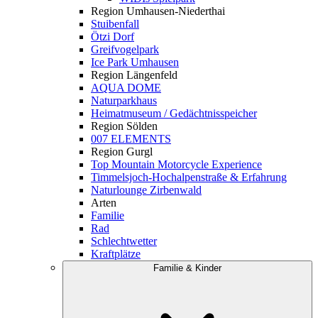
Region Umhausen-Niederthai
Stuibenfall
Ötzi Dorf
Greifvogelpark
Ice Park Umhausen
Region Längenfeld
AQUA DOME
Naturparkhaus
Heimatmuseum / Gedächtnisspeicher
Region Sölden
007 ELEMENTS
Region Gurgl
Top Mountain Motorcycle Experience
Timmelsjoch-Hochalpenstraße & Erfahrung
Naturlounge Zirbenwald
Arten
Familie
Rad
Schlechtwetter
Kraftplätze
Familie & Kinder