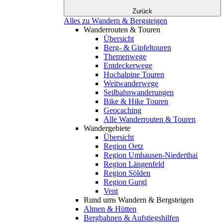
Zurück
Alles zu Wandern & Bergsteigen
Wanderrouten & Touren
Übersicht
Berg- & Gipfeltouren
Themenwege
Entdeckerwege
Hochalpine Touren
Weitwanderwege
Seilbahnwanderungen
Bike & Hike Touren
Geocaching
Alle Wanderrouten & Touren
Wandergebiete
Übersicht
Region Oetz
Region Umhausen-Niederthai
Region Längenfeld
Region Sölden
Region Gurgl
Vent
Rund ums Wandern & Bergsteigen
Almen & Hütten
Bergbahnen & Aufstiegshilfen