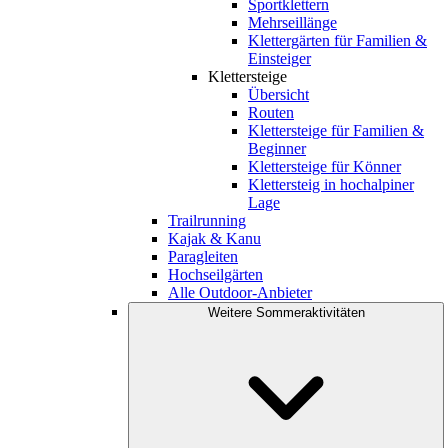
Sportklettern
Mehrseillänge
Klettergärten für Familien &
Einsteiger
Klettersteige
Übersicht
Routen
Klettersteige für Familien &
Beginner
Klettersteige für Könner
Klettersteig in hochalpiner
Lage
Trailrunning
Kajak & Kanu
Paragleiten
Hochseilgärten
Alle Outdoor-Anbieter
Weitere Sommeraktivitäten