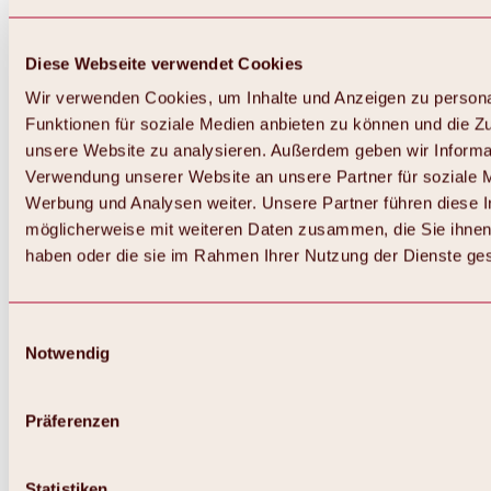
Diese Webseite verwendet Cookies
Wir verwenden Cookies, um Inhalte und Anzeigen zu persona
Funktionen für soziale Medien anbieten zu können und die Zug
unsere Website zu analysieren. Außerdem geben wir Informat
Verwendung unserer Website an unsere Partner für soziale 
Zurück
Alles zum Skigebiet Hochoetz
Werbung und Analysen weiter. Unsere Partner führen diese 
Skipasspreise
möglicherweise mit weiteren Daten zusammen, die Sie ihnen 
Übersicht
haben oder die sie im Rahmen Ihrer Nutzung der Dienste g
Winter 2026 / 2027
Online-Skiticketshop
Hochoetz
Happy Family Wochen
Einwilligungsauswahl
Hochoetz-Kühtai Skipass
Notwendig
Skigebietsinformationen
Übersicht
Live-Infos & Skigebietsnews
Skigebietsplan, Lifte & Pisten
Präferenzen
Skibus
Parken
Highlights im Skigebiet
Statistiken