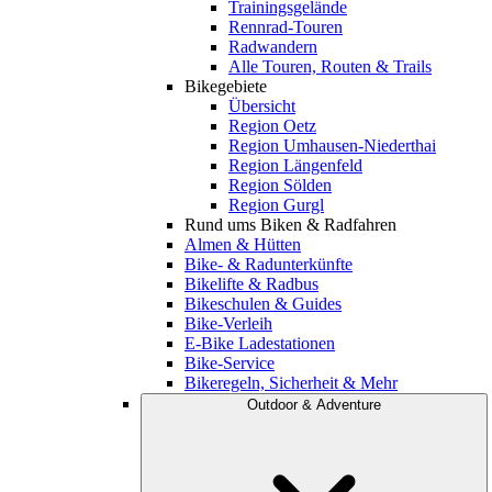
Trainingsgelände
Rennrad-Touren
Radwandern
Alle Touren, Routen & Trails
Bikegebiete
Übersicht
Region Oetz
Region Umhausen-Niederthai
Region Längenfeld
Region Sölden
Region Gurgl
Rund ums Biken & Radfahren
Almen & Hütten
Bike- & Radunterkünfte
Bikelifte & Radbus
Bikeschulen & Guides
Bike-Verleih
E-Bike Ladestationen
Bike-Service
Bikeregeln, Sicherheit & Mehr
Outdoor & Adventure