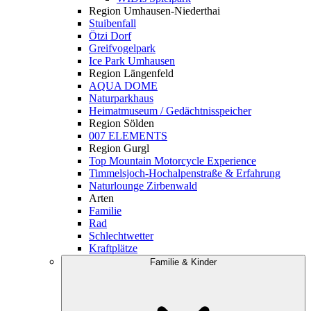
Region Umhausen-Niederthai
Stuibenfall
Ötzi Dorf
Greifvogelpark
Ice Park Umhausen
Region Längenfeld
AQUA DOME
Naturparkhaus
Heimatmuseum / Gedächtnisspeicher
Region Sölden
007 ELEMENTS
Region Gurgl
Top Mountain Motorcycle Experience
Timmelsjoch-Hochalpenstraße & Erfahrung
Naturlounge Zirbenwald
Arten
Familie
Rad
Schlechtwetter
Kraftplätze
Familie & Kinder