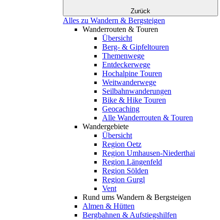
Zurück
Alles zu Wandern & Bergsteigen
Wanderrouten & Touren
Übersicht
Berg- & Gipfeltouren
Themenwege
Entdeckerwege
Hochalpine Touren
Weitwanderwege
Seilbahnwanderungen
Bike & Hike Touren
Geocaching
Alle Wanderrouten & Touren
Wandergebiete
Übersicht
Region Oetz
Region Umhausen-Niederthai
Region Längenfeld
Region Sölden
Region Gurgl
Vent
Rund ums Wandern & Bergsteigen
Almen & Hütten
Bergbahnen & Aufstiegshilfen