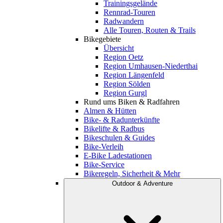
Trainingsgelände
Rennrad-Touren
Radwandern
Alle Touren, Routen & Trails
Bikegebiete
Übersicht
Region Oetz
Region Umhausen-Niederthai
Region Längenfeld
Region Sölden
Region Gurgl
Rund ums Biken & Radfahren
Almen & Hütten
Bike- & Radunterkünfte
Bikelifte & Radbus
Bikeschulen & Guides
Bike-Verleih
E-Bike Ladestationen
Bike-Service
Bikeregeln, Sicherheit & Mehr
Outdoor & Adventure