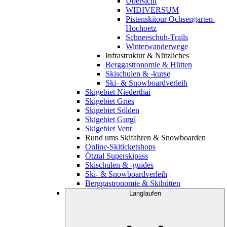
Übersicht
WIDIVERSUM
Pistenskitour Ochsengarten-
Hochoetz
Schneeschuh-Trails
Winterwanderwege
Infrastruktur & Nützliches
Berggastronomie & Hütten
Skischulen & -kurse
Ski- & Snowboardverleih
Skigebiet Niederthai
Skigebiet Gries
Skigebiet Sölden
Skigebiet Gurgl
Skigebiet Vent
Rund ums Skifahren & Snowboarden
Online-Skiticketshops
Ötztal Superskipass
Skischulen & -guides
Ski- & Snowboardverleih
Berggastronomie & Skihütten
Langlaufen