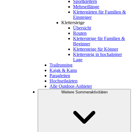
Sportklettern
Mehrseillänge
Klettergärten für Familien &
Einsteiger
Klettersteige
Übersicht
Routen
Klettersteige für Familien &
Beginner
Klettersteige für Könner
Klettersteig in hochalpiner
Lage
Trailrunning
Kajak & Kanu
Paragleiten
Hochseilgärten
Alle Outdoor-Anbieter
Weitere Sommeraktivitäten