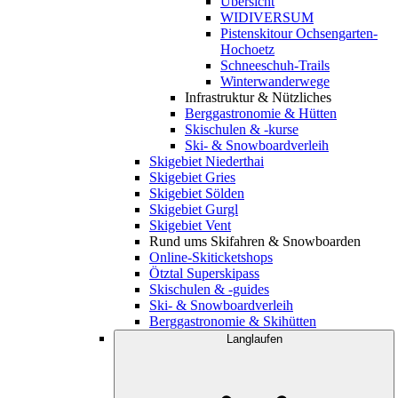
Übersicht
WIDIVERSUM
Pistenskitour Ochsengarten-
Hochoetz
Schneeschuh-Trails
Winterwanderwege
Infrastruktur & Nützliches
Berggastronomie & Hütten
Skischulen & -kurse
Ski- & Snowboardverleih
Skigebiet Niederthai
Skigebiet Gries
Skigebiet Sölden
Skigebiet Gurgl
Skigebiet Vent
Rund ums Skifahren & Snowboarden
Online-Skiticketshops
Ötztal Superskipass
Skischulen & -guides
Ski- & Snowboardverleih
Berggastronomie & Skihütten
Langlaufen