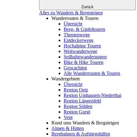
Zurück
Alles zu Wandern & Bergsteigen
Wanderrouten & Touren
Übersicht
Berg- & Gipfeltouren
Themenwege
Entdeckerwege
Hochalpine Touren
Weitwanderwege
Seilbahnwanderungen
Bike & Hike Touren
Geocaching
Alle Wanderrouten & Touren
Wandergebiete
Übersicht
Region Oetz
Region Umhausen-Niederthai
Region Längenfeld
Region Sölden
Region Gurgl
Vent
Rund ums Wandern & Bergsteigen
Almen & Hütten
Bergbahnen & Aufstiegshilfen