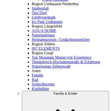
Region Umhausen-Niederthai
Stuibenfall
Ötzi Dorf
Greifvogelpark
Ice Park Umhausen
Region Längenfeld
AQUA DOME
Naturparkhaus
Heimatmuseum / Gedächtnisspeicher
Region Sölden
007 ELEMENTS
Region Gurgl
Top Mountain Motorcycle Experience
Timmelsjoch-Hochalpenstraße & Erfahrung
Naturlounge Zirbenwald
Arten
Familie
Rad
Schlechtwetter
Kraftplätze
Familie & Kinder