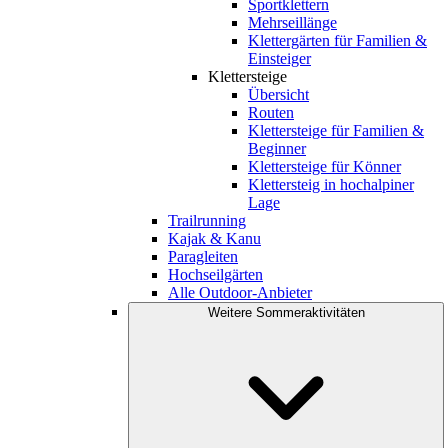
Sportklettern
Mehrseillänge
Klettergärten für Familien &
Einsteiger
Klettersteige
Übersicht
Routen
Klettersteige für Familien &
Beginner
Klettersteige für Könner
Klettersteig in hochalpiner
Lage
Trailrunning
Kajak & Kanu
Paragleiten
Hochseilgärten
Alle Outdoor-Anbieter
Weitere Sommeraktivitäten