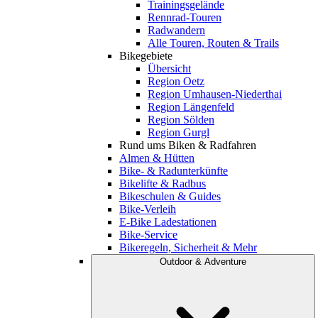
Trainingsgelände
Rennrad-Touren
Radwandern
Alle Touren, Routen & Trails
Bikegebiete
Übersicht
Region Oetz
Region Umhausen-Niederthai
Region Längenfeld
Region Sölden
Region Gurgl
Rund ums Biken & Radfahren
Almen & Hütten
Bike- & Radunterkünfte
Bikelifte & Radbus
Bikeschulen & Guides
Bike-Verleih
E-Bike Ladestationen
Bike-Service
Bikeregeln, Sicherheit & Mehr
Outdoor & Adventure