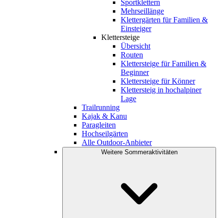
Sportklettern
Mehrseillänge
Klettergärten für Familien &
Einsteiger
Klettersteige
Übersicht
Routen
Klettersteige für Familien &
Beginner
Klettersteige für Könner
Klettersteig in hochalpiner
Lage
Trailrunning
Kajak & Kanu
Paragleiten
Hochseilgärten
Alle Outdoor-Anbieter
Weitere Sommeraktivitäten