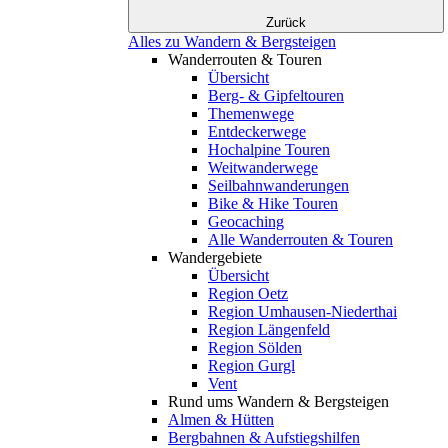
Zurück
Alles zu Wandern & Bergsteigen
Wanderrouten & Touren
Übersicht
Berg- & Gipfeltouren
Themenwege
Entdeckerwege
Hochalpine Touren
Weitwanderwege
Seilbahnwanderungen
Bike & Hike Touren
Geocaching
Alle Wanderrouten & Touren
Wandergebiete
Übersicht
Region Oetz
Region Umhausen-Niederthai
Region Längenfeld
Region Sölden
Region Gurgl
Vent
Rund ums Wandern & Bergsteigen
Almen & Hütten
Bergbahnen & Aufstiegshilfen