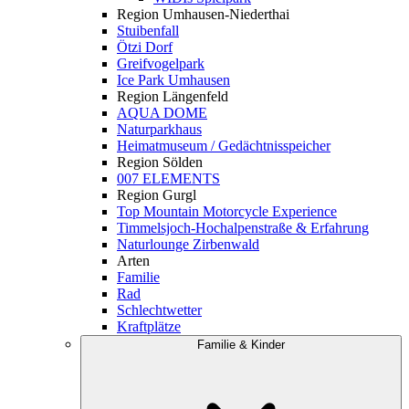
Region Umhausen-Niederthai
Stuibenfall
Ötzi Dorf
Greifvogelpark
Ice Park Umhausen
Region Längenfeld
AQUA DOME
Naturparkhaus
Heimatmuseum / Gedächtnisspeicher
Region Sölden
007 ELEMENTS
Region Gurgl
Top Mountain Motorcycle Experience
Timmelsjoch-Hochalpenstraße & Erfahrung
Naturlounge Zirbenwald
Arten
Familie
Rad
Schlechtwetter
Kraftplätze
Familie & Kinder