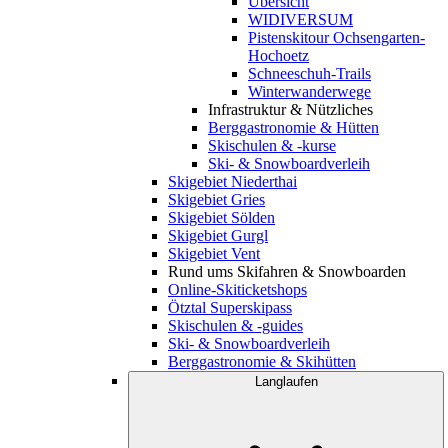
Übersicht
WIDIVERSUM
Pistenskitour Ochsengarten-
Hochoetz
Schneeschuh-Trails
Winterwanderwege
Infrastruktur & Nützliches
Berggastronomie & Hütten
Skischulen & -kurse
Ski- & Snowboardverleih
Skigebiet Niederthai
Skigebiet Gries
Skigebiet Sölden
Skigebiet Gurgl
Skigebiet Vent
Rund ums Skifahren & Snowboarden
Online-Skiticketshops
Ötztal Superskipass
Skischulen & -guides
Ski- & Snowboardverleih
Berggastronomie & Skihütten
Langlaufen