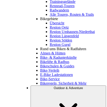
Trainingsgelände
Rennrad-Touren
Radwandern
Alle Touren, Routen & Trails
Bikegebiete
Übersicht
Region Oetz
Region Umhausen-Niederthai
Region Längenfeld
Region Sölden
Region Gurgl
Rund ums Biken & Radfahren
Almen & Hütten
Bike- & Radunterkünfte
Bikelifte & Radbus
Bikeschulen & Guides
Bike-Verleih
E-Bike Ladestationen
Bike-Service
Bikeregeln, Sicherheit & Mehr
Outdoor & Adventure