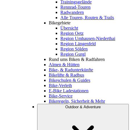
Trainingsgelände
Rennrad-Touren
Radwandern
Alle Touren, Routen & Trails
Bikegebiete
Übersicht
Region Oetz
Region Umhausen-Niederthai
Region Längenfeld
Region Sölden
Region Gurgl
Rund ums Biken & Radfahren
Almen & Hütten
Bike- & Radunterkünfte
Bikelifte & Radbus
Bikeschulen & Guides
Bike-Verleih
E-Bike Ladestationen
Bike-Service
Bikeregeln, Sicherheit & Mehr
Outdoor & Adventure