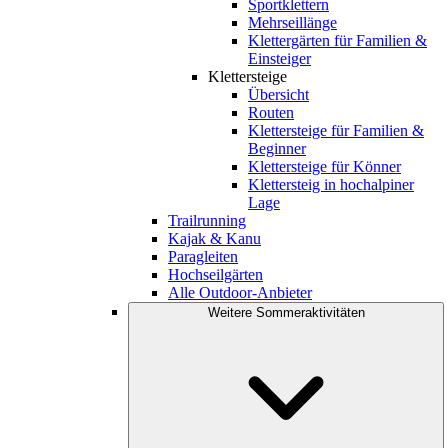
Sportklettern
Mehrseillänge
Klettergärten für Familien &
Einsteiger
Klettersteige
Übersicht
Routen
Klettersteige für Familien &
Beginner
Klettersteige für Könner
Klettersteig in hochalpiner
Lage
Trailrunning
Kajak & Kanu
Paragleiten
Hochseilgärten
Alle Outdoor-Anbieter
Weitere Sommeraktivitäten