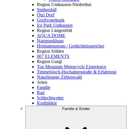
Region Umhausen-Niederthai
Stuibenfall
Ötzi Dorf
Greifvogelpark
Ice Park Umhausen
Region Längenfeld
AQUA DOME
Naturparkhaus
Heimatmuseum / Gedächtnisspeicher
Region Sölden
007 ELEMENTS
Region Gurgl
Top Mountain Motorcycle Experience
Timmelsjoch-Hochalpenstraße & Erfahrung
Naturlounge Zirbenwald
Arten
Familie
Rad
Schlechtwetter
Kraftplätze
Familie & Kinder