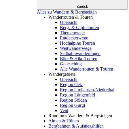
Zurück
Alles zu Wandern & Bergsteigen
Wanderrouten & Touren
Übersicht
Berg- & Gipfeltouren
Themenwege
Entdeckerwege
Hochalpine Touren
Weitwanderwege
Seilbahnwanderungen
Bike & Hike Touren
Geocaching
Alle Wanderrouten & Touren
Wandergebiete
Übersicht
Region Oetz
Region Umhausen-Niederthai
Region Längenfeld
Region Sölden
Region Gurgl
Vent
Rund ums Wandern & Bergsteigen
Almen & Hütten
Bergbahnen & Aufstiegshilfen