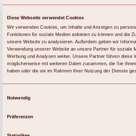
Diese Webseite verwendet Cookies
Wir verwenden Cookies, um Inhalte und Anzeigen zu persona
Funktionen für soziale Medien anbieten zu können und die Zug
unsere Website zu analysieren. Außerdem geben wir Informat
Verwendung unserer Website an unsere Partner für soziale 
Zurück
Alles zum Skigebiet Hochoetz
Werbung und Analysen weiter. Unsere Partner führen diese 
Skipasspreise
möglicherweise mit weiteren Daten zusammen, die Sie ihnen 
Übersicht
haben oder die sie im Rahmen Ihrer Nutzung der Dienste g
Winter 2026 / 2027
Online-Skiticketshop
Hochoetz
Happy Family Wochen
Einwilligungsauswahl
Hochoetz-Kühtai Skipass
Notwendig
Skigebietsinformationen
Übersicht
Live-Infos & Skigebietsnews
Skigebietsplan, Lifte & Pisten
Präferenzen
Skibus
Parken
Highlights im Skigebiet
Statistiken