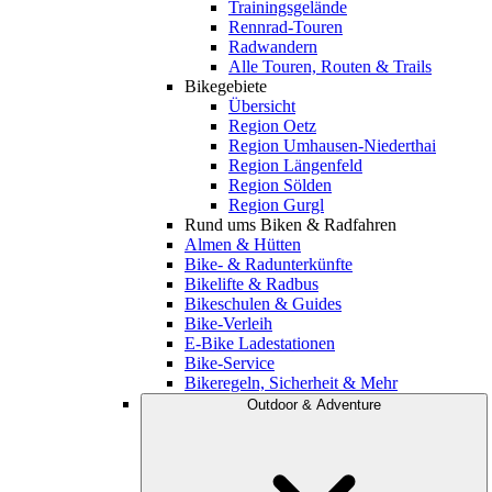
Trainingsgelände
Rennrad-Touren
Radwandern
Alle Touren, Routen & Trails
Bikegebiete
Übersicht
Region Oetz
Region Umhausen-Niederthai
Region Längenfeld
Region Sölden
Region Gurgl
Rund ums Biken & Radfahren
Almen & Hütten
Bike- & Radunterkünfte
Bikelifte & Radbus
Bikeschulen & Guides
Bike-Verleih
E-Bike Ladestationen
Bike-Service
Bikeregeln, Sicherheit & Mehr
Outdoor & Adventure