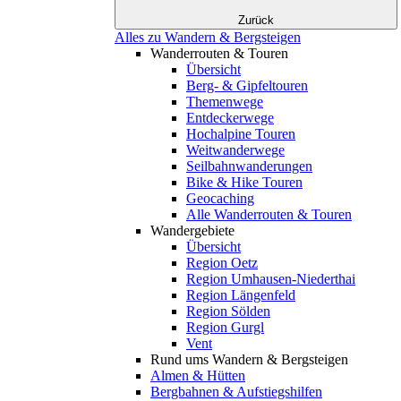
Zurück
Alles zu Wandern & Bergsteigen
Wanderrouten & Touren
Übersicht
Berg- & Gipfeltouren
Themenwege
Entdeckerwege
Hochalpine Touren
Weitwanderwege
Seilbahnwanderungen
Bike & Hike Touren
Geocaching
Alle Wanderrouten & Touren
Wandergebiete
Übersicht
Region Oetz
Region Umhausen-Niederthai
Region Längenfeld
Region Sölden
Region Gurgl
Vent
Rund ums Wandern & Bergsteigen
Almen & Hütten
Bergbahnen & Aufstiegshilfen