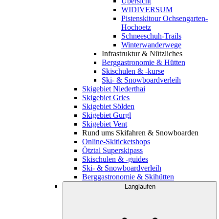
Übersicht
WIDIVERSUM
Pistenskitour Ochsengarten-
Hochoetz
Schneeschuh-Trails
Winterwanderwege
Infrastruktur & Nützliches
Berggastronomie & Hütten
Skischulen & -kurse
Ski- & Snowboardverleih
Skigebiet Niederthai
Skigebiet Gries
Skigebiet Sölden
Skigebiet Gurgl
Skigebiet Vent
Rund ums Skifahren & Snowboarden
Online-Skiticketshops
Ötztal Superskipass
Skischulen & -guides
Ski- & Snowboardverleih
Berggastronomie & Skihütten
Langlaufen