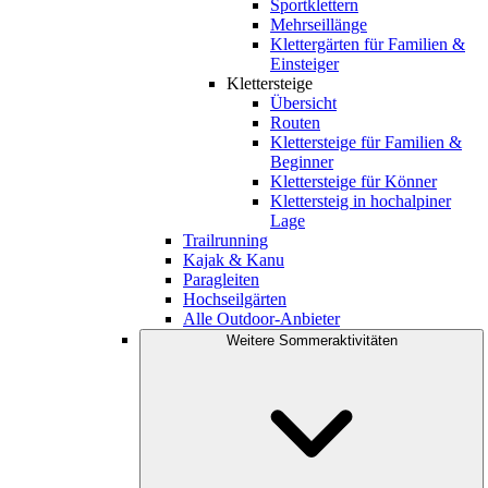
Sportklettern
Mehrseillänge
Klettergärten für Familien &
Einsteiger
Klettersteige
Übersicht
Routen
Klettersteige für Familien &
Beginner
Klettersteige für Könner
Klettersteig in hochalpiner
Lage
Trailrunning
Kajak & Kanu
Paragleiten
Hochseilgärten
Alle Outdoor-Anbieter
Weitere Sommeraktivitäten