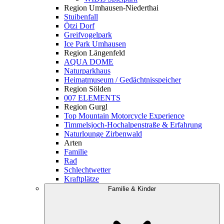
Region Umhausen-Niederthai
Stuibenfall
Ötzi Dorf
Greifvogelpark
Ice Park Umhausen
Region Längenfeld
AQUA DOME
Naturparkhaus
Heimatmuseum / Gedächtnisspeicher
Region Sölden
007 ELEMENTS
Region Gurgl
Top Mountain Motorcycle Experience
Timmelsjoch-Hochalpenstraße & Erfahrung
Naturlounge Zirbenwald
Arten
Familie
Rad
Schlechtwetter
Kraftplätze
Familie & Kinder