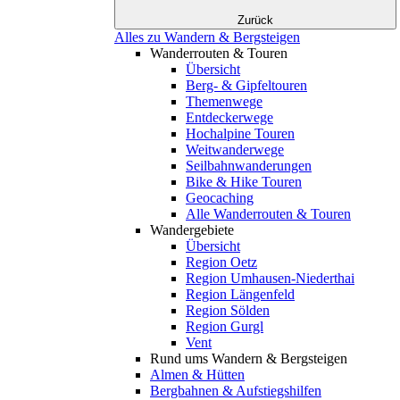
Zurück
Alles zu Wandern & Bergsteigen
Wanderrouten & Touren
Übersicht
Berg- & Gipfeltouren
Themenwege
Entdeckerwege
Hochalpine Touren
Weitwanderwege
Seilbahnwanderungen
Bike & Hike Touren
Geocaching
Alle Wanderrouten & Touren
Wandergebiete
Übersicht
Region Oetz
Region Umhausen-Niederthai
Region Längenfeld
Region Sölden
Region Gurgl
Vent
Rund ums Wandern & Bergsteigen
Almen & Hütten
Bergbahnen & Aufstiegshilfen