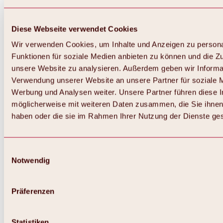
Diese Webseite verwendet Cookies
Wir verwenden Cookies, um Inhalte und Anzeigen zu persona
Funktionen für soziale Medien anbieten zu können und die Zug
unsere Website zu analysieren. Außerdem geben wir Informat
Verwendung unserer Website an unsere Partner für soziale 
Zurück
Alles zum Skigebiet Hochoetz
Werbung und Analysen weiter. Unsere Partner führen diese 
Skipasspreise
möglicherweise mit weiteren Daten zusammen, die Sie ihnen 
Übersicht
haben oder die sie im Rahmen Ihrer Nutzung der Dienste g
Winter 2026 / 2027
Online-Skiticketshop
Hochoetz
Happy Family Wochen
Einwilligungsauswahl
Hochoetz-Kühtai Skipass
Notwendig
Skigebietsinformationen
Übersicht
Live-Infos & Skigebietsnews
Skigebietsplan, Lifte & Pisten
Präferenzen
Skibus
Parken
Highlights im Skigebiet
Statistiken