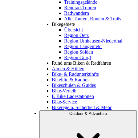
Trainingsgelände
Rennrad-Touren
Radwandern
Alle Touren, Routen & Trails
Bikegebiete
Übersicht
Region Oetz
Region Umhausen-Niederthai
Region Längenfeld
Region Sölden
Region Gurgl
Rund ums Biken & Radfahren
Almen & Hütten
Bike- & Radunterkünfte
Bikelifte & Radbus
Bikeschulen & Guides
Bike-Verleih
E-Bike Ladestationen
Bike-Service
Bikeregeln, Sicherheit & Mehr
Outdoor & Adventure