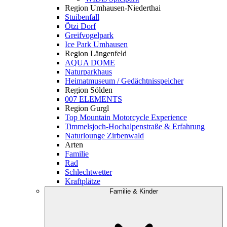
Region Umhausen-Niederthai
Stuibenfall
Ötzi Dorf
Greifvogelpark
Ice Park Umhausen
Region Längenfeld
AQUA DOME
Naturparkhaus
Heimatmuseum / Gedächtnisspeicher
Region Sölden
007 ELEMENTS
Region Gurgl
Top Mountain Motorcycle Experience
Timmelsjoch-Hochalpenstraße & Erfahrung
Naturlounge Zirbenwald
Arten
Familie
Rad
Schlechtwetter
Kraftplätze
Familie & Kinder