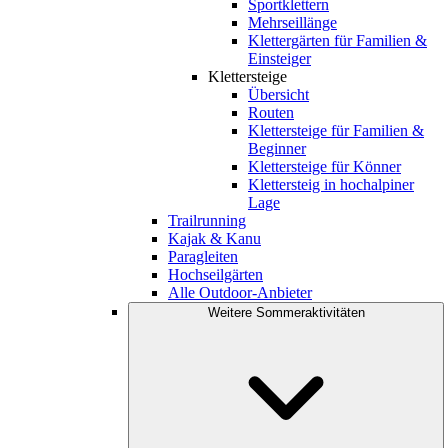
Sportklettern
Mehrseillänge
Klettergärten für Familien &
Einsteiger
Klettersteige
Übersicht
Routen
Klettersteige für Familien &
Beginner
Klettersteige für Könner
Klettersteig in hochalpiner
Lage
Trailrunning
Kajak & Kanu
Paragleiten
Hochseilgärten
Alle Outdoor-Anbieter
Weitere Sommeraktivitäten