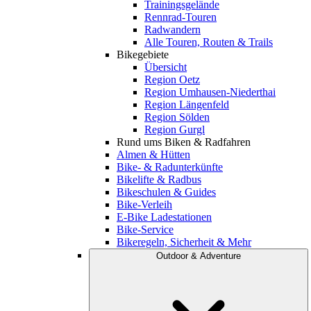
Trainingsgelände
Rennrad-Touren
Radwandern
Alle Touren, Routen & Trails
Bikegebiete
Übersicht
Region Oetz
Region Umhausen-Niederthai
Region Längenfeld
Region Sölden
Region Gurgl
Rund ums Biken & Radfahren
Almen & Hütten
Bike- & Radunterkünfte
Bikelifte & Radbus
Bikeschulen & Guides
Bike-Verleih
E-Bike Ladestationen
Bike-Service
Bikeregeln, Sicherheit & Mehr
Outdoor & Adventure