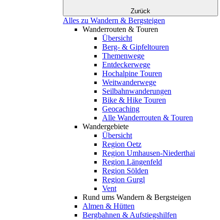
Zurück
Alles zu Wandern & Bergsteigen
Wanderrouten & Touren
Übersicht
Berg- & Gipfeltouren
Themenwege
Entdeckerwege
Hochalpine Touren
Weitwanderwege
Seilbahnwanderungen
Bike & Hike Touren
Geocaching
Alle Wanderrouten & Touren
Wandergebiete
Übersicht
Region Oetz
Region Umhausen-Niederthai
Region Längenfeld
Region Sölden
Region Gurgl
Vent
Rund ums Wandern & Bergsteigen
Almen & Hütten
Bergbahnen & Aufstiegshilfen