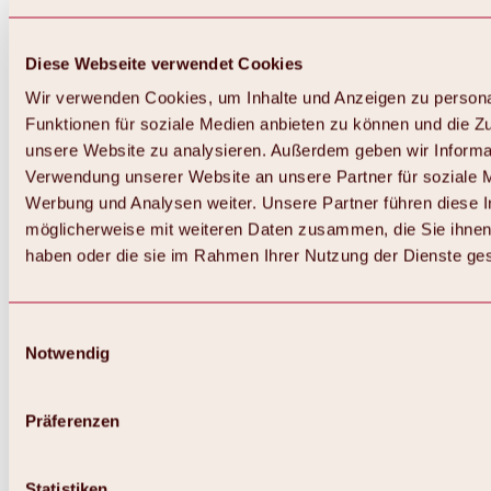
Diese Webseite verwendet Cookies
Wir verwenden Cookies, um Inhalte und Anzeigen zu persona
Funktionen für soziale Medien anbieten zu können und die Zug
unsere Website zu analysieren. Außerdem geben wir Informat
Verwendung unserer Website an unsere Partner für soziale 
Zurück
Alles zum Skigebiet Hochoetz
Werbung und Analysen weiter. Unsere Partner führen diese 
Skipasspreise
möglicherweise mit weiteren Daten zusammen, die Sie ihnen 
Übersicht
haben oder die sie im Rahmen Ihrer Nutzung der Dienste g
Winter 2026 / 2027
Online-Skiticketshop
Hochoetz
Happy Family Wochen
Einwilligungsauswahl
Hochoetz-Kühtai Skipass
Notwendig
Skigebietsinformationen
Übersicht
Live-Infos & Skigebietsnews
Skigebietsplan, Lifte & Pisten
Präferenzen
Skibus
Parken
Highlights im Skigebiet
Statistiken