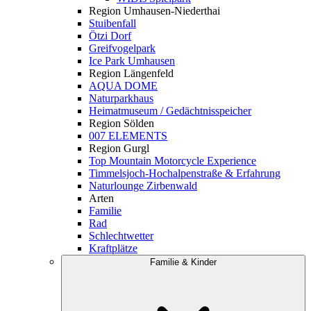
Region Umhausen-Niederthai
Stuibenfall
Ötzi Dorf
Greifvogelpark
Ice Park Umhausen
Region Längenfeld
AQUA DOME
Naturparkhaus
Heimatmuseum / Gedächtnisspeicher
Region Sölden
007 ELEMENTS
Region Gurgl
Top Mountain Motorcycle Experience
Timmelsjoch-Hochalpenstraße & Erfahrung
Naturlounge Zirbenwald
Arten
Familie
Rad
Schlechtwetter
Kraftplätze
Familie & Kinder