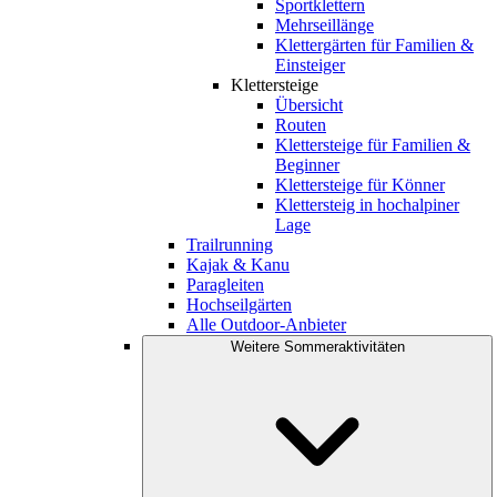
Sportklettern
Mehrseillänge
Klettergärten für Familien &
Einsteiger
Klettersteige
Übersicht
Routen
Klettersteige für Familien &
Beginner
Klettersteige für Könner
Klettersteig in hochalpiner
Lage
Trailrunning
Kajak & Kanu
Paragleiten
Hochseilgärten
Alle Outdoor-Anbieter
Weitere Sommeraktivitäten