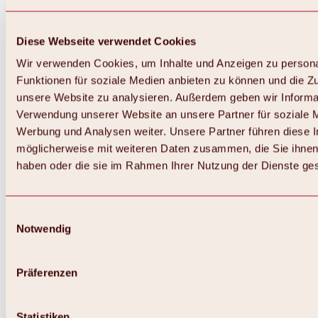
Diese Webseite verwendet Cookies
Wir verwenden Cookies, um Inhalte und Anzeigen zu persona
Funktionen für soziale Medien anbieten zu können und die Zug
unsere Website zu analysieren. Außerdem geben wir Informat
Verwendung unserer Website an unsere Partner für soziale 
Zurück
Alles zum Skigebiet Hochoetz
Werbung und Analysen weiter. Unsere Partner führen diese 
Skipasspreise
möglicherweise mit weiteren Daten zusammen, die Sie ihnen 
Übersicht
haben oder die sie im Rahmen Ihrer Nutzung der Dienste g
Winter 2026 / 2027
Online-Skiticketshop
Hochoetz
Happy Family Wochen
Einwilligungsauswahl
Hochoetz-Kühtai Skipass
Notwendig
Skigebietsinformationen
Übersicht
Live-Infos & Skigebietsnews
Skigebietsplan, Lifte & Pisten
Präferenzen
Skibus
Parken
Highlights im Skigebiet
Statistiken