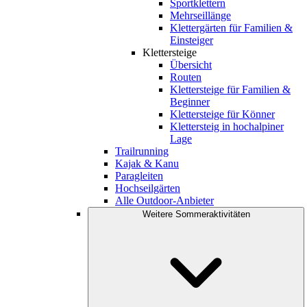
Sportklettern
Mehrseillänge
Klettergärten für Familien &
Einsteiger
Klettersteige
Übersicht
Routen
Klettersteige für Familien &
Beginner
Klettersteige für Könner
Klettersteig in hochalpiner
Lage
Trailrunning
Kajak & Kanu
Paragleiten
Hochseilgärten
Alle Outdoor-Anbieter
Weitere Sommeraktivitäten