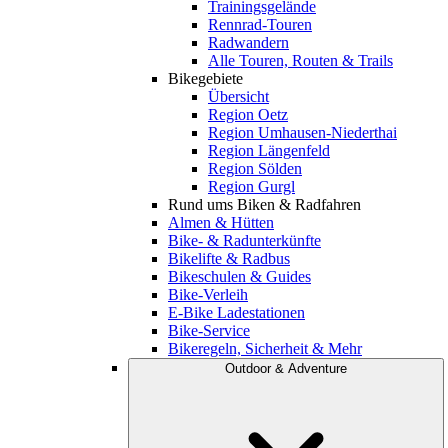
Trainingsgelände
Rennrad-Touren
Radwandern
Alle Touren, Routen & Trails
Bikegebiete
Übersicht
Region Oetz
Region Umhausen-Niederthai
Region Längenfeld
Region Sölden
Region Gurgl
Rund ums Biken & Radfahren
Almen & Hütten
Bike- & Radunterkünfte
Bikelifte & Radbus
Bikeschulen & Guides
Bike-Verleih
E-Bike Ladestationen
Bike-Service
Bikeregeln, Sicherheit & Mehr
Outdoor & Adventure