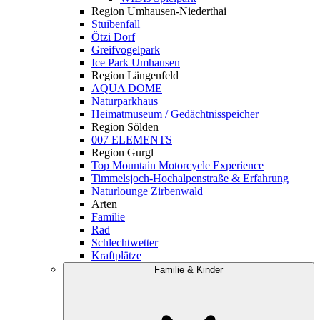
Region Umhausen-Niederthai
Stuibenfall
Ötzi Dorf
Greifvogelpark
Ice Park Umhausen
Region Längenfeld
AQUA DOME
Naturparkhaus
Heimatmuseum / Gedächtnisspeicher
Region Sölden
007 ELEMENTS
Region Gurgl
Top Mountain Motorcycle Experience
Timmelsjoch-Hochalpenstraße & Erfahrung
Naturlounge Zirbenwald
Arten
Familie
Rad
Schlechtwetter
Kraftplätze
Familie & Kinder