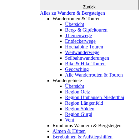
Zurück
Alles zu Wandern & Bergsteigen
Wanderrouten & Touren
Übersicht
Berg- & Gipfeltouren
Themenwege
Entdeckerwege
Hochalpine Touren
Weitwanderwege
Seilbahnwanderungen
Bike & Hike Touren
Geocaching
Alle Wanderrouten & Touren
Wandergebiete
Übersicht
Region Oetz
Region Umhausen-Niederthai
Region Längenfeld
Region Sölden
Region Gurgl
Vent
Rund ums Wandern & Bergsteigen
Almen & Hütten
Bergbahnen & Aufstiegshilfen