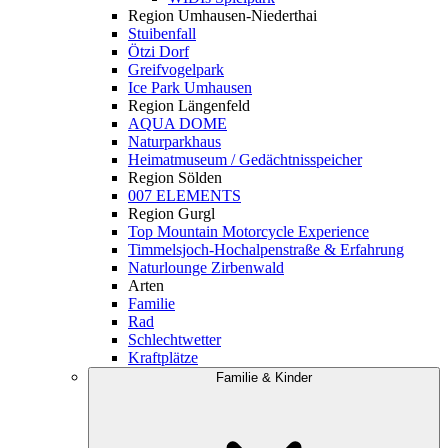
Region Umhausen-Niederthai
Stuibenfall
Ötzi Dorf
Greifvogelpark
Ice Park Umhausen
Region Längenfeld
AQUA DOME
Naturparkhaus
Heimatmuseum / Gedächtnisspeicher
Region Sölden
007 ELEMENTS
Region Gurgl
Top Mountain Motorcycle Experience
Timmelsjoch-Hochalpenstraße & Erfahrung
Naturlounge Zirbenwald
Arten
Familie
Rad
Schlechtwetter
Kraftplätze
Familie & Kinder