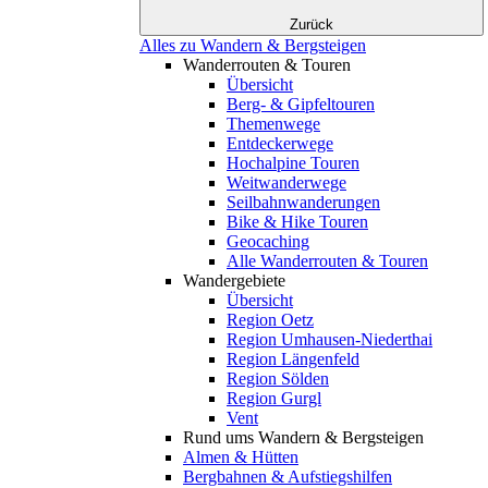
Zurück
Alles zu Wandern & Bergsteigen
Wanderrouten & Touren
Übersicht
Berg- & Gipfeltouren
Themenwege
Entdeckerwege
Hochalpine Touren
Weitwanderwege
Seilbahnwanderungen
Bike & Hike Touren
Geocaching
Alle Wanderrouten & Touren
Wandergebiete
Übersicht
Region Oetz
Region Umhausen-Niederthai
Region Längenfeld
Region Sölden
Region Gurgl
Vent
Rund ums Wandern & Bergsteigen
Almen & Hütten
Bergbahnen & Aufstiegshilfen