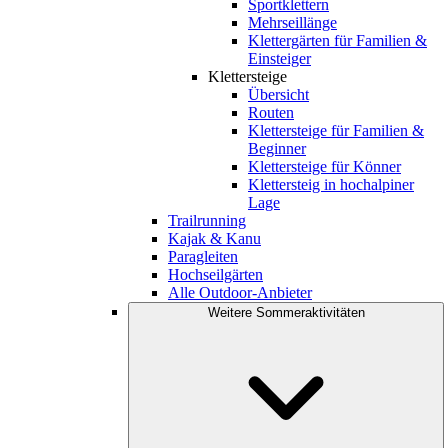
Sportklettern
Mehrseillänge
Klettergärten für Familien &
Einsteiger
Klettersteige
Übersicht
Routen
Klettersteige für Familien &
Beginner
Klettersteige für Könner
Klettersteig in hochalpiner
Lage
Trailrunning
Kajak & Kanu
Paragleiten
Hochseilgärten
Alle Outdoor-Anbieter
Weitere Sommeraktivitäten