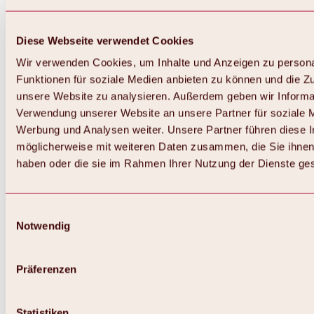
Diese Webseite verwendet Cookies
Wir verwenden Cookies, um Inhalte und Anzeigen zu persona
Funktionen für soziale Medien anbieten zu können und die Zug
unsere Website zu analysieren. Außerdem geben wir Informat
Verwendung unserer Website an unsere Partner für soziale 
Zurück
Alles zum Skigebiet Hochoetz
Werbung und Analysen weiter. Unsere Partner führen diese 
Skipasspreise
möglicherweise mit weiteren Daten zusammen, die Sie ihnen 
Übersicht
haben oder die sie im Rahmen Ihrer Nutzung der Dienste g
Winter 2026 / 2027
Online-Skiticketshop
Hochoetz
Happy Family Wochen
Einwilligungsauswahl
Hochoetz-Kühtai Skipass
Notwendig
Skigebietsinformationen
Übersicht
Live-Infos & Skigebietsnews
Skigebietsplan, Lifte & Pisten
Präferenzen
Skibus
Parken
Highlights im Skigebiet
Statistiken