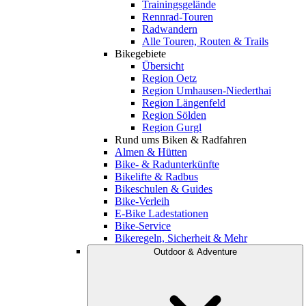
Trainingsgelände
Rennrad-Touren
Radwandern
Alle Touren, Routen & Trails
Bikegebiete
Übersicht
Region Oetz
Region Umhausen-Niederthai
Region Längenfeld
Region Sölden
Region Gurgl
Rund ums Biken & Radfahren
Almen & Hütten
Bike- & Radunterkünfte
Bikelifte & Radbus
Bikeschulen & Guides
Bike-Verleih
E-Bike Ladestationen
Bike-Service
Bikeregeln, Sicherheit & Mehr
Outdoor & Adventure