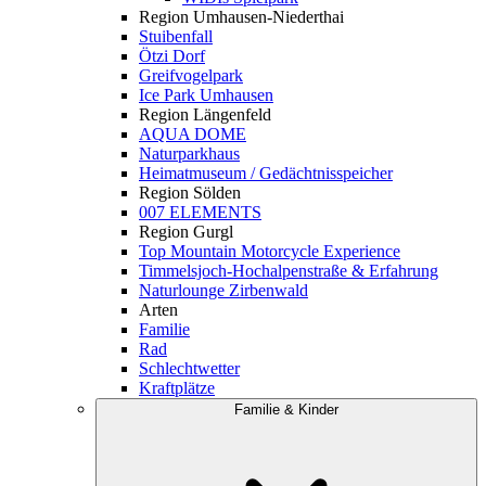
Region Umhausen-Niederthai
Stuibenfall
Ötzi Dorf
Greifvogelpark
Ice Park Umhausen
Region Längenfeld
AQUA DOME
Naturparkhaus
Heimatmuseum / Gedächtnisspeicher
Region Sölden
007 ELEMENTS
Region Gurgl
Top Mountain Motorcycle Experience
Timmelsjoch-Hochalpenstraße & Erfahrung
Naturlounge Zirbenwald
Arten
Familie
Rad
Schlechtwetter
Kraftplätze
Familie & Kinder