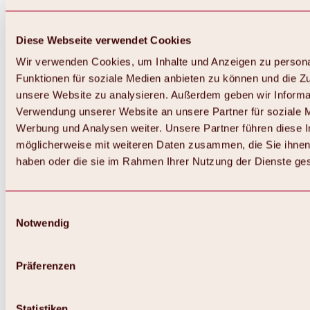
Diese Webseite verwendet Cookies
Wir verwenden Cookies, um Inhalte und Anzeigen zu persona
Funktionen für soziale Medien anbieten zu können und die Zug
unsere Website zu analysieren. Außerdem geben wir Informat
Verwendung unserer Website an unsere Partner für soziale 
Zurück
Alles zum Skigebiet Hochoetz
Werbung und Analysen weiter. Unsere Partner führen diese 
Skipasspreise
möglicherweise mit weiteren Daten zusammen, die Sie ihnen 
Übersicht
haben oder die sie im Rahmen Ihrer Nutzung der Dienste g
Winter 2026 / 2027
Online-Skiticketshop
Hochoetz
Happy Family Wochen
Einwilligungsauswahl
Hochoetz-Kühtai Skipass
Notwendig
Skigebietsinformationen
Übersicht
Live-Infos & Skigebietsnews
Skigebietsplan, Lifte & Pisten
Präferenzen
Skibus
Parken
Highlights im Skigebiet
Statistiken