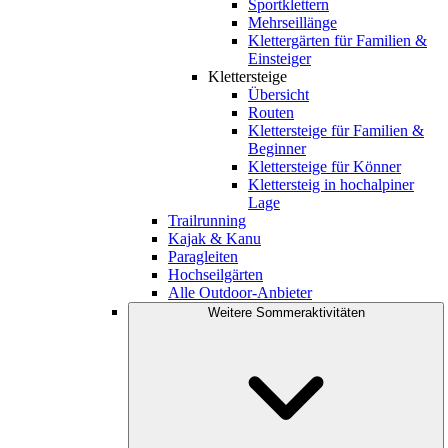
Sportklettern
Mehrseillänge
Klettergärten für Familien &
Einsteiger
Klettersteige
Übersicht
Routen
Klettersteige für Familien &
Beginner
Klettersteige für Könner
Klettersteig in hochalpiner
Lage
Trailrunning
Kajak & Kanu
Paragleiten
Hochseilgärten
Alle Outdoor-Anbieter
Weitere Sommeraktivitäten