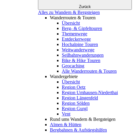
Zurück
Alles zu Wandern & Bergsteigen
Wanderrouten & Touren
Übersicht
Berg- & Gipfeltouren
Themenwege
Entdeckerwege
Hochalpine Touren
Weitwanderwege
Seilbahnwanderungen
Bike & Hike Touren
Geocaching
Alle Wanderrouten & Touren
Wandergebiete
Übersicht
Region Oetz
Region Umhausen-Niederthai
Region Längenfeld
Region Sölden
Region Gurgl
Vent
Rund ums Wandern & Bergsteigen
Almen & Hütten
Bergbahnen & Aufstiegshilfen