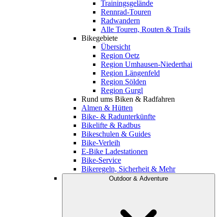
Trainingsgelände
Rennrad-Touren
Radwandern
Alle Touren, Routen & Trails
Bikegebiete
Übersicht
Region Oetz
Region Umhausen-Niederthai
Region Längenfeld
Region Sölden
Region Gurgl
Rund ums Biken & Radfahren
Almen & Hütten
Bike- & Radunterkünfte
Bikelifte & Radbus
Bikeschulen & Guides
Bike-Verleih
E-Bike Ladestationen
Bike-Service
Bikeregeln, Sicherheit & Mehr
Outdoor & Adventure