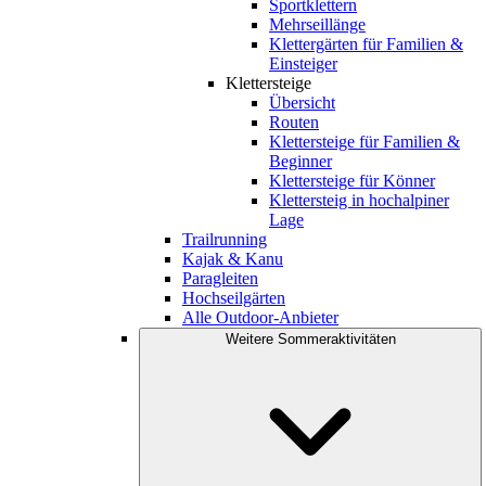
Sportklettern
Mehrseillänge
Klettergärten für Familien &
Einsteiger
Klettersteige
Übersicht
Routen
Klettersteige für Familien &
Beginner
Klettersteige für Könner
Klettersteig in hochalpiner
Lage
Trailrunning
Kajak & Kanu
Paragleiten
Hochseilgärten
Alle Outdoor-Anbieter
Weitere Sommeraktivitäten