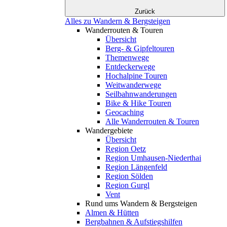
Zurück
Alles zu Wandern & Bergsteigen
Wanderrouten & Touren
Übersicht
Berg- & Gipfeltouren
Themenwege
Entdeckerwege
Hochalpine Touren
Weitwanderwege
Seilbahnwanderungen
Bike & Hike Touren
Geocaching
Alle Wanderrouten & Touren
Wandergebiete
Übersicht
Region Oetz
Region Umhausen-Niederthai
Region Längenfeld
Region Sölden
Region Gurgl
Vent
Rund ums Wandern & Bergsteigen
Almen & Hütten
Bergbahnen & Aufstiegshilfen