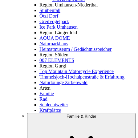
Region Umhausen-Niederthai
Stuibenfall
Ötzi Dorf
Greifvogelpark
Ice Park Umhausen
Region Längenfeld
AQUA DOME
Naturparkhaus
Heimatmuseum / Gedächtnisspeicher
Region Sölden
007 ELEMENTS
Region Gurgl
Top Mountain Motorcycle Experience
Timmelsjoch-Hochalpenstraße & Erfahrung
Naturlounge Zirbenwald
Arten
Familie
Rad
Schlechtwetter
Kraftplätze
Familie & Kinder