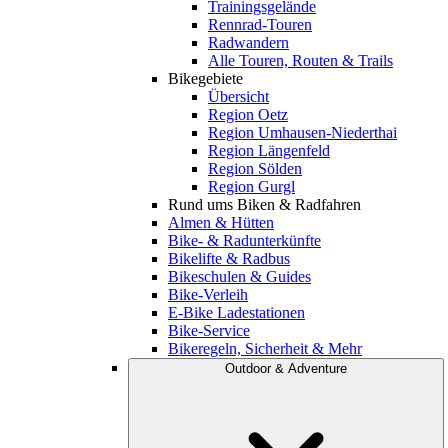
Trainingsgelände
Rennrad-Touren
Radwandern
Alle Touren, Routen & Trails
Bikegebiete
Übersicht
Region Oetz
Region Umhausen-Niederthai
Region Längenfeld
Region Sölden
Region Gurgl
Rund ums Biken & Radfahren
Almen & Hütten
Bike- & Radunterkünfte
Bikelifte & Radbus
Bikeschulen & Guides
Bike-Verleih
E-Bike Ladestationen
Bike-Service
Bikeregeln, Sicherheit & Mehr
Outdoor & Adventure