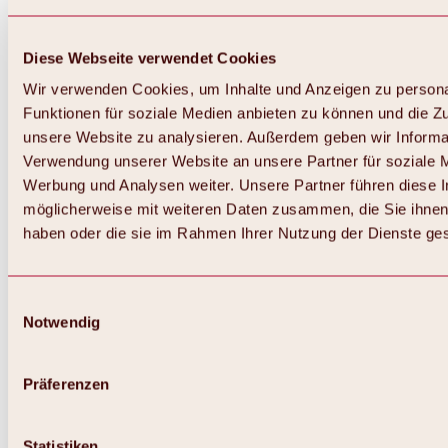
Diese Webseite verwendet Cookies
Wir verwenden Cookies, um Inhalte und Anzeigen zu persona
Funktionen für soziale Medien anbieten zu können und die Zug
unsere Website zu analysieren. Außerdem geben wir Informat
Verwendung unserer Website an unsere Partner für soziale 
Zurück
Alles zum Skigebiet Hochoetz
Werbung und Analysen weiter. Unsere Partner führen diese 
Skipasspreise
möglicherweise mit weiteren Daten zusammen, die Sie ihnen 
Übersicht
haben oder die sie im Rahmen Ihrer Nutzung der Dienste g
Winter 2026 / 2027
Online-Skiticketshop
Hochoetz
Happy Family Wochen
Einwilligungsauswahl
Hochoetz-Kühtai Skipass
Notwendig
Skigebietsinformationen
Übersicht
Live-Infos & Skigebietsnews
Skigebietsplan, Lifte & Pisten
Präferenzen
Skibus
Parken
Highlights im Skigebiet
Statistiken