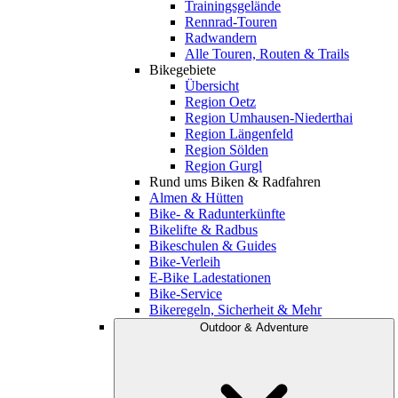
Trainingsgelände
Rennrad-Touren
Radwandern
Alle Touren, Routen & Trails
Bikegebiete
Übersicht
Region Oetz
Region Umhausen-Niederthai
Region Längenfeld
Region Sölden
Region Gurgl
Rund ums Biken & Radfahren
Almen & Hütten
Bike- & Radunterkünfte
Bikelifte & Radbus
Bikeschulen & Guides
Bike-Verleih
E-Bike Ladestationen
Bike-Service
Bikeregeln, Sicherheit & Mehr
Outdoor & Adventure