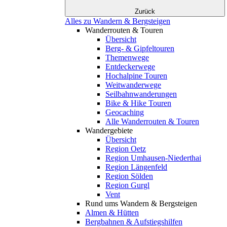
Zurück
Alles zu Wandern & Bergsteigen
Wanderrouten & Touren
Übersicht
Berg- & Gipfeltouren
Themenwege
Entdeckerwege
Hochalpine Touren
Weitwanderwege
Seilbahnwanderungen
Bike & Hike Touren
Geocaching
Alle Wanderrouten & Touren
Wandergebiete
Übersicht
Region Oetz
Region Umhausen-Niederthai
Region Längenfeld
Region Sölden
Region Gurgl
Vent
Rund ums Wandern & Bergsteigen
Almen & Hütten
Bergbahnen & Aufstiegshilfen