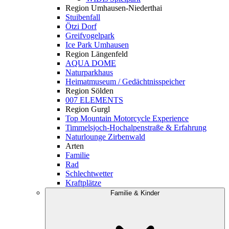
Region Umhausen-Niederthai
Stuibenfall
Ötzi Dorf
Greifvogelpark
Ice Park Umhausen
Region Längenfeld
AQUA DOME
Naturparkhaus
Heimatmuseum / Gedächtnisspeicher
Region Sölden
007 ELEMENTS
Region Gurgl
Top Mountain Motorcycle Experience
Timmelsjoch-Hochalpenstraße & Erfahrung
Naturlounge Zirbenwald
Arten
Familie
Rad
Schlechtwetter
Kraftplätze
Familie & Kinder