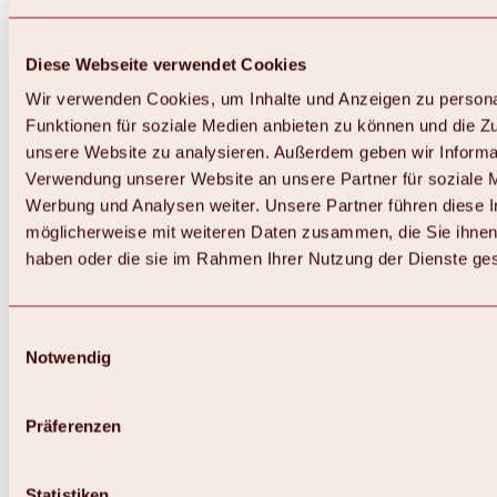
Diese Webseite verwendet Cookies
Wir verwenden Cookies, um Inhalte und Anzeigen zu persona
Funktionen für soziale Medien anbieten zu können und die Zug
unsere Website zu analysieren. Außerdem geben wir Informat
Verwendung unserer Website an unsere Partner für soziale 
Zurück
Alles zum Skigebiet Hochoetz
Werbung und Analysen weiter. Unsere Partner führen diese 
Skipasspreise
möglicherweise mit weiteren Daten zusammen, die Sie ihnen 
Übersicht
haben oder die sie im Rahmen Ihrer Nutzung der Dienste g
Winter 2026 / 2027
Online-Skiticketshop
Hochoetz
Happy Family Wochen
Einwilligungsauswahl
Hochoetz-Kühtai Skipass
Notwendig
Skigebietsinformationen
Übersicht
Live-Infos & Skigebietsnews
Skigebietsplan, Lifte & Pisten
Präferenzen
Skibus
Parken
Highlights im Skigebiet
Statistiken