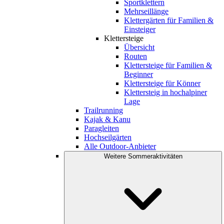
Sportklettern
Mehrseillänge
Klettergärten für Familien &
Einsteiger
Klettersteige
Übersicht
Routen
Klettersteige für Familien &
Beginner
Klettersteige für Könner
Klettersteig in hochalpiner
Lage
Trailrunning
Kajak & Kanu
Paragleiten
Hochseilgärten
Alle Outdoor-Anbieter
Weitere Sommeraktivitäten