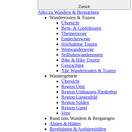
Zurück
Alles zu Wandern & Bergsteigen
Wanderrouten & Touren
Übersicht
Berg- & Gipfeltouren
Themenwege
Entdeckerwege
Hochalpine Touren
Weitwanderwege
Seilbahnwanderungen
Bike & Hike Touren
Geocaching
Alle Wanderrouten & Touren
Wandergebiete
Übersicht
Region Oetz
Region Umhausen-Niederthai
Region Längenfeld
Region Sölden
Region Gurgl
Vent
Rund ums Wandern & Bergsteigen
Almen & Hütten
Bergbahnen & Aufstiegshilfen