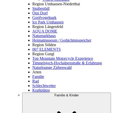
Region Umhausen-Niederthai
Stuibenfall
Ötzi Dorf
Greifvogelpark
Ice Park Umhausen
Region Längenfeld
AQUA DOME
Naturparkhaus
Heimatmuseum / Gedächtnisspeicher
Region Sölden
007 ELEMENTS
Region Gurgl
Top Mountain Motorcycle Experience
Timmelsjoch-Hochalpenstraße & Erfahrung
Naturlounge Zirbenwald
Arten
Familie
Rad
Schlechtwetter
Kraftplätze
Familie & Kinder