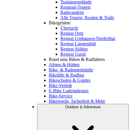
Trainingsgelände
Rennrad-Touren
Radwandern
Alle Touren, Routen & Trails
Bikegebiete
Übersicht
Region Oetz
Region Umhausen-Niederthai
Region Längenfeld
Region Sölden
Region Gurgl
Rund ums Biken & Radfahren
Almen & Hütten
Bike- & Radunterkünfte
Bikelifte & Radbus
Bikeschulen & Guides
Bike-Verleih
E-Bike Ladestationen
Bike-Service
Bikeregeln, Sicherheit & Mehr
Outdoor & Adventure