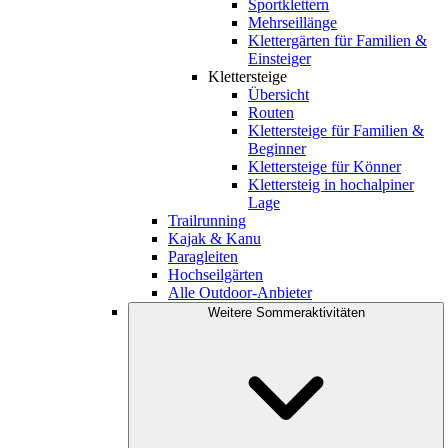
Sportklettern
Mehrseillänge
Klettergärten für Familien &
Einsteiger
Klettersteige
Übersicht
Routen
Klettersteige für Familien &
Beginner
Klettersteige für Könner
Klettersteig in hochalpiner
Lage
Trailrunning
Kajak & Kanu
Paragleiten
Hochseilgärten
Alle Outdoor-Anbieter
Weitere Sommeraktivitäten