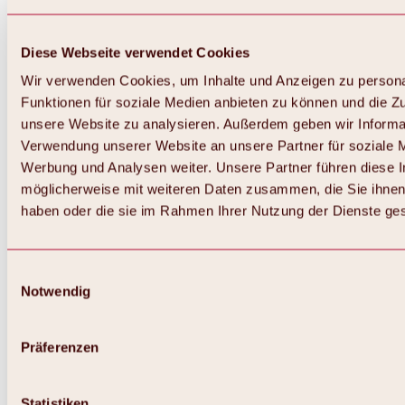
Diese Webseite verwendet Cookies
Wir verwenden Cookies, um Inhalte und Anzeigen zu persona
Funktionen für soziale Medien anbieten zu können und die Zug
unsere Website zu analysieren. Außerdem geben wir Informat
Verwendung unserer Website an unsere Partner für soziale 
Zurück
Alles zum Skigebiet Hochoetz
Werbung und Analysen weiter. Unsere Partner führen diese 
Skipasspreise
möglicherweise mit weiteren Daten zusammen, die Sie ihnen 
Übersicht
haben oder die sie im Rahmen Ihrer Nutzung der Dienste g
Winter 2026 / 2027
Online-Skiticketshop
Hochoetz
Happy Family Wochen
Einwilligungsauswahl
Hochoetz-Kühtai Skipass
Notwendig
Skigebietsinformationen
Übersicht
Live-Infos & Skigebietsnews
Skigebietsplan, Lifte & Pisten
Präferenzen
Skibus
Parken
Highlights im Skigebiet
Statistiken