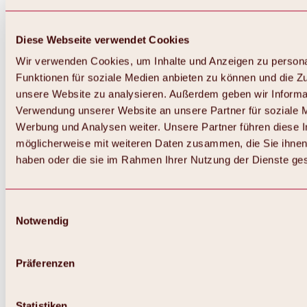
Diese Webseite verwendet Cookies
Wir verwenden Cookies, um Inhalte und Anzeigen zu persona
Funktionen für soziale Medien anbieten zu können und die Zug
unsere Website zu analysieren. Außerdem geben wir Informat
Verwendung unserer Website an unsere Partner für soziale 
Zurück
Alles zum Skigebiet Hochoetz
Werbung und Analysen weiter. Unsere Partner führen diese 
Skipasspreise
möglicherweise mit weiteren Daten zusammen, die Sie ihnen 
Übersicht
haben oder die sie im Rahmen Ihrer Nutzung der Dienste g
Winter 2026 / 2027
Online-Skiticketshop
Hochoetz
Happy Family Wochen
Einwilligungsauswahl
Hochoetz-Kühtai Skipass
Notwendig
Skigebietsinformationen
Übersicht
Live-Infos & Skigebietsnews
Skigebietsplan, Lifte & Pisten
Präferenzen
Skibus
Parken
Highlights im Skigebiet
Statistiken