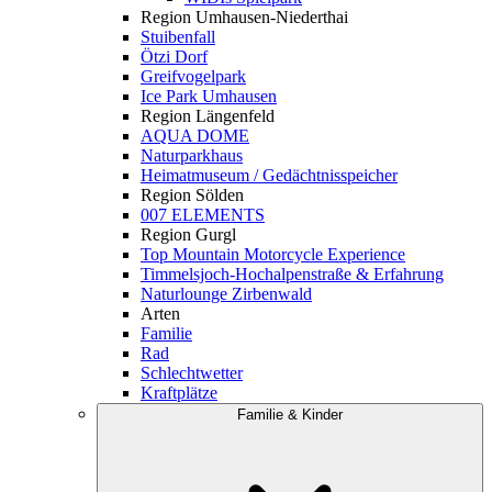
Region Umhausen-Niederthai
Stuibenfall
Ötzi Dorf
Greifvogelpark
Ice Park Umhausen
Region Längenfeld
AQUA DOME
Naturparkhaus
Heimatmuseum / Gedächtnisspeicher
Region Sölden
007 ELEMENTS
Region Gurgl
Top Mountain Motorcycle Experience
Timmelsjoch-Hochalpenstraße & Erfahrung
Naturlounge Zirbenwald
Arten
Familie
Rad
Schlechtwetter
Kraftplätze
Familie & Kinder