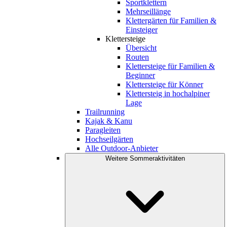
Sportklettern
Mehrseillänge
Klettergärten für Familien &
Einsteiger
Klettersteige
Übersicht
Routen
Klettersteige für Familien &
Beginner
Klettersteige für Könner
Klettersteig in hochalpiner
Lage
Trailrunning
Kajak & Kanu
Paragleiten
Hochseilgärten
Alle Outdoor-Anbieter
Weitere Sommeraktivitäten