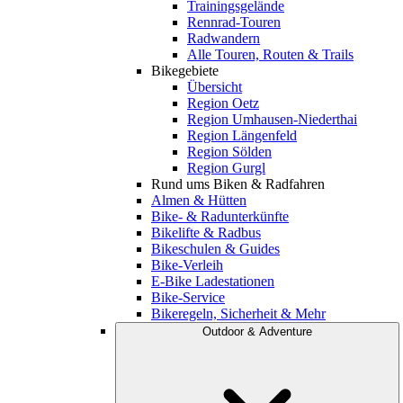
Trainingsgelände
Rennrad-Touren
Radwandern
Alle Touren, Routen & Trails
Bikegebiete
Übersicht
Region Oetz
Region Umhausen-Niederthai
Region Längenfeld
Region Sölden
Region Gurgl
Rund ums Biken & Radfahren
Almen & Hütten
Bike- & Radunterkünfte
Bikelifte & Radbus
Bikeschulen & Guides
Bike-Verleih
E-Bike Ladestationen
Bike-Service
Bikeregeln, Sicherheit & Mehr
Outdoor & Adventure