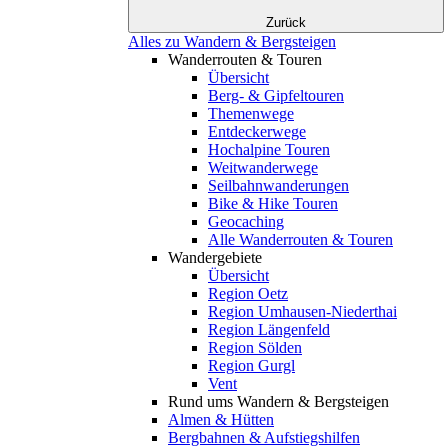
Zurück
Alles zu Wandern & Bergsteigen
Wanderrouten & Touren
Übersicht
Berg- & Gipfeltouren
Themenwege
Entdeckerwege
Hochalpine Touren
Weitwanderwege
Seilbahnwanderungen
Bike & Hike Touren
Geocaching
Alle Wanderrouten & Touren
Wandergebiete
Übersicht
Region Oetz
Region Umhausen-Niederthai
Region Längenfeld
Region Sölden
Region Gurgl
Vent
Rund ums Wandern & Bergsteigen
Almen & Hütten
Bergbahnen & Aufstiegshilfen