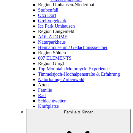
Region Umhausen-Niederthai
Stuibenfall
Ötzi Dorf
Greifvogelpark
Ice Park Umhausen
Region Längenfeld
AQUA DOME
Naturparkhaus
Heimatmuseum / Gedächtnisspeicher
Region Sölden
007 ELEMENTS
Region Gurgl
Top Mountain Motorcycle Experience
Timmelsjoch-Hochalpenstraße & Erfahrung
Naturlounge Zirbenwald
Arten
Familie
Rad
Schlechtwetter
Kraftplätze
Familie & Kinder