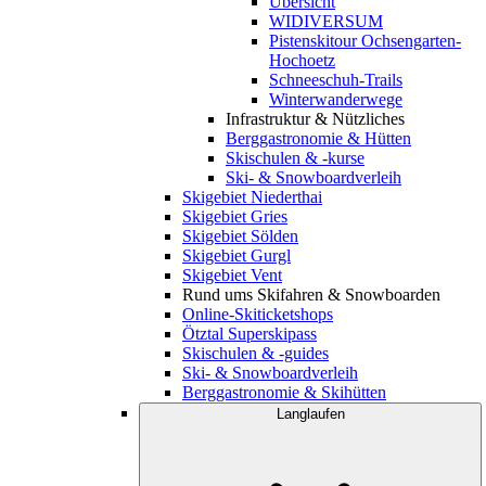
Übersicht
WIDIVERSUM
Pistenskitour Ochsengarten-
Hochoetz
Schneeschuh-Trails
Winterwanderwege
Infrastruktur & Nützliches
Berggastronomie & Hütten
Skischulen & -kurse
Ski- & Snowboardverleih
Skigebiet Niederthai
Skigebiet Gries
Skigebiet Sölden
Skigebiet Gurgl
Skigebiet Vent
Rund ums Skifahren & Snowboarden
Online-Skiticketshops
Ötztal Superskipass
Skischulen & -guides
Ski- & Snowboardverleih
Berggastronomie & Skihütten
Langlaufen