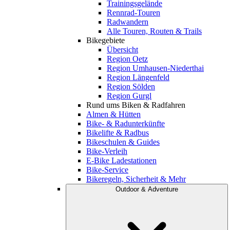
Trainingsgelände
Rennrad-Touren
Radwandern
Alle Touren, Routen & Trails
Bikegebiete
Übersicht
Region Oetz
Region Umhausen-Niederthai
Region Längenfeld
Region Sölden
Region Gurgl
Rund ums Biken & Radfahren
Almen & Hütten
Bike- & Radunterkünfte
Bikelifte & Radbus
Bikeschulen & Guides
Bike-Verleih
E-Bike Ladestationen
Bike-Service
Bikeregeln, Sicherheit & Mehr
Outdoor & Adventure