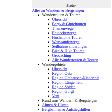
Zurück
Alles zu Wandern & Bergsteigen
Wanderrouten & Touren
Übersicht
Berg- & Gipfeltouren
Themenwege
Entdeckerwege
Hochalpine Touren
Weitwanderwege
Seilbahnwanderungen
Bike & Hike Touren
Geocaching
Alle Wanderrouten & Touren
Wandergebiete
Übersicht
Region Oetz
Region Umhausen-Niederthai
Region Längenfeld
Region Sölden
Region Gurgl
Vent
Rund ums Wandern & Bergsteigen
Almen & Hütten
Bergbahnen & Aufstiegshilfen