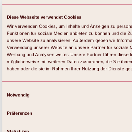
Diese Webseite verwendet Cookies
Wir verwenden Cookies, um Inhalte und Anzeigen zu persona
Funktionen für soziale Medien anbieten zu können und die Zug
unsere Website zu analysieren. Außerdem geben wir Informat
Verwendung unserer Website an unsere Partner für soziale 
Zurück
Alles zum Skigebiet Hochoetz
Werbung und Analysen weiter. Unsere Partner führen diese 
Skipasspreise
möglicherweise mit weiteren Daten zusammen, die Sie ihnen 
Übersicht
haben oder die sie im Rahmen Ihrer Nutzung der Dienste g
Winter 2026 / 2027
Online-Skiticketshop
Hochoetz
Happy Family Wochen
Einwilligungsauswahl
Hochoetz-Kühtai Skipass
Notwendig
Skigebietsinformationen
Übersicht
Live-Infos & Skigebietsnews
Skigebietsplan, Lifte & Pisten
Präferenzen
Skibus
Parken
Highlights im Skigebiet
Statistiken