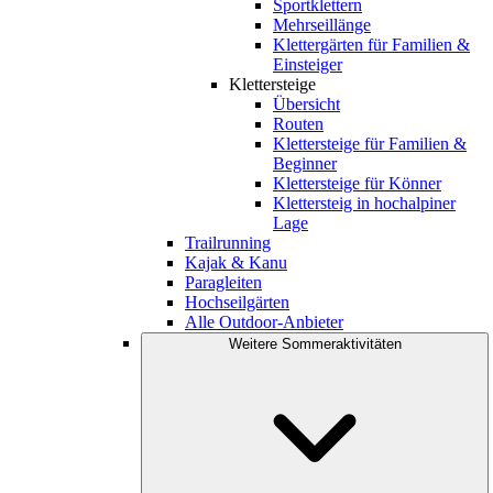
Sportklettern
Mehrseillänge
Klettergärten für Familien &
Einsteiger
Klettersteige
Übersicht
Routen
Klettersteige für Familien &
Beginner
Klettersteige für Könner
Klettersteig in hochalpiner
Lage
Trailrunning
Kajak & Kanu
Paragleiten
Hochseilgärten
Alle Outdoor-Anbieter
Weitere Sommeraktivitäten