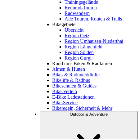
Trainingsgelände
Rennrad-Touren
Radwandern
Alle Touren, Routen & Trails
Bikegebiete
Übersicht
Region Oetz
Region Umhausen-Niederthai
Region Längenfeld
Region Sölden
Region Gurgl
Rund ums Biken & Radfahren
Almen & Hütten
Bike- & Radunterkünfte
Bikelifte & Radbus
Bikeschulen & Guides
Bike-Verleih
E-Bike Ladestationen
Bike-Service
Bikeregeln, Sicherheit & Mehr
Outdoor & Adventure