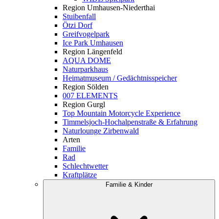
Region Umhausen-Niederthai
Stuibenfall
Ötzi Dorf
Greifvogelpark
Ice Park Umhausen
Region Längenfeld
AQUA DOME
Naturparkhaus
Heimatmuseum / Gedächtnisspeicher
Region Sölden
007 ELEMENTS
Region Gurgl
Top Mountain Motorcycle Experience
Timmelsjoch-Hochalpenstraße & Erfahrung
Naturlounge Zirbenwald
Arten
Familie
Rad
Schlechtwetter
Kraftplätze
Familie & Kinder