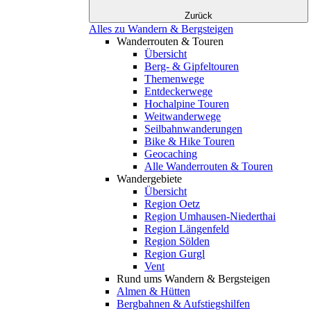
Zurück
Alles zu Wandern & Bergsteigen
Wanderrouten & Touren
Übersicht
Berg- & Gipfeltouren
Themenwege
Entdeckerwege
Hochalpine Touren
Weitwanderwege
Seilbahnwanderungen
Bike & Hike Touren
Geocaching
Alle Wanderrouten & Touren
Wandergebiete
Übersicht
Region Oetz
Region Umhausen-Niederthai
Region Längenfeld
Region Sölden
Region Gurgl
Vent
Rund ums Wandern & Bergsteigen
Almen & Hütten
Bergbahnen & Aufstiegshilfen