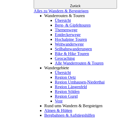
Zurück
Alles zu Wandern & Bergsteigen
Wanderrouten & Touren
Übersicht
Berg- & Gipfeltouren
Themenwege
Entdeckerwege
Hochalpine Touren
Weitwanderwege
Seilbahnwanderungen
Bike & Hike Touren
Geocaching
Alle Wanderrouten & Touren
Wandergebiete
Übersicht
Region Oetz
Region Umhausen-Niederthai
Region Längenfeld
Region Sölden
Region Gurgl
Vent
Rund ums Wandern & Bergsteigen
Almen & Hütten
Bergbahnen & Aufstiegshilfen