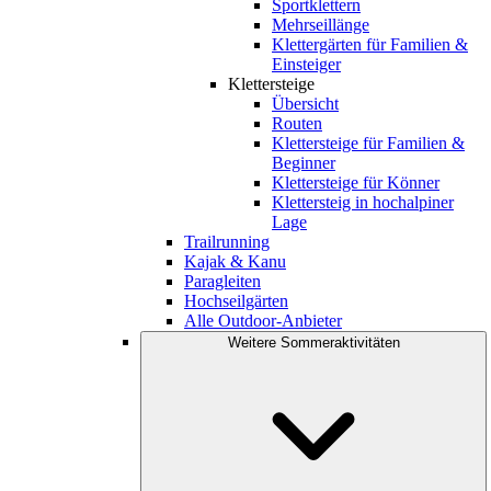
Sportklettern
Mehrseillänge
Klettergärten für Familien &
Einsteiger
Klettersteige
Übersicht
Routen
Klettersteige für Familien &
Beginner
Klettersteige für Könner
Klettersteig in hochalpiner
Lage
Trailrunning
Kajak & Kanu
Paragleiten
Hochseilgärten
Alle Outdoor-Anbieter
Weitere Sommeraktivitäten