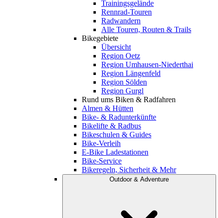
Trainingsgelände
Rennrad-Touren
Radwandern
Alle Touren, Routen & Trails
Bikegebiete
Übersicht
Region Oetz
Region Umhausen-Niederthai
Region Längenfeld
Region Sölden
Region Gurgl
Rund ums Biken & Radfahren
Almen & Hütten
Bike- & Radunterkünfte
Bikelifte & Radbus
Bikeschulen & Guides
Bike-Verleih
E-Bike Ladestationen
Bike-Service
Bikeregeln, Sicherheit & Mehr
Outdoor & Adventure