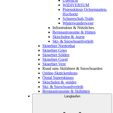
Übersicht
WIDIVERSUM
Pistenskitour Ochsengarten-
Hochoetz
Schneeschuh-Trails
Winterwanderwege
Infrastruktur & Nützliches
Berggastronomie & Hütten
Skischulen & -kurse
Ski- & Snowboardverleih
Skigebiet Niederthai
Skigebiet Gries
Skigebiet Sölden
Skigebiet Gurgl
Skigebiet Vent
Rund ums Skifahren & Snowboarden
Online-Skiticketshops
Ötztal Superskipass
Skischulen & -guides
Ski- & Snowboardverleih
Berggastronomie & Skihütten
Langlaufen