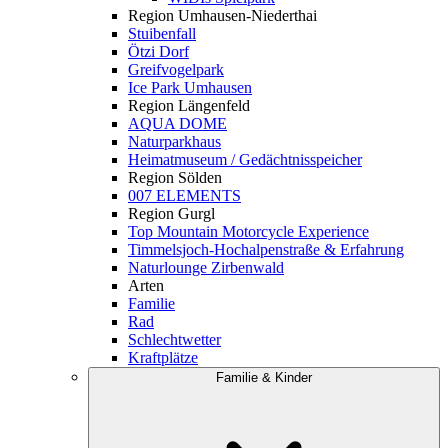
Region Umhausen-Niederthai
Stuibenfall
Ötzi Dorf
Greifvogelpark
Ice Park Umhausen
Region Längenfeld
AQUA DOME
Naturparkhaus
Heimatmuseum / Gedächtnisspeicher
Region Sölden
007 ELEMENTS
Region Gurgl
Top Mountain Motorcycle Experience
Timmelsjoch-Hochalpenstraße & Erfahrung
Naturlounge Zirbenwald
Arten
Familie
Rad
Schlechtwetter
Kraftplätze
Familie & Kinder