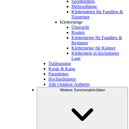
Sportklettern
Mehrseillänge
Klettergärten für Familien &
Einsteiger
Klettersteige
Übersicht
Routen
Klettersteige für Familien &
Beginner
Klettersteige für Könner
Klettersteig in hochalpiner
Lage
Trailrunning
Kajak & Kanu
Paragleiten
Hochseilgärten
Alle Outdoor-Anbieter
Weitere Sommeraktivitäten