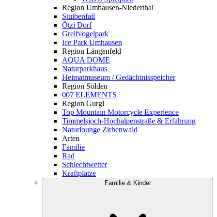
Region Umhausen-Niederthai
Stuibenfall
Ötzi Dorf
Greifvogelpark
Ice Park Umhausen
Region Längenfeld
AQUA DOME
Naturparkhaus
Heimatmuseum / Gedächtnisspeicher
Region Sölden
007 ELEMENTS
Region Gurgl
Top Mountain Motorcycle Experience
Timmelsjoch-Hochalpenstraße & Erfahrung
Naturlounge Zirbenwald
Arten
Familie
Rad
Schlechtwetter
Kraftplätze
Familie & Kinder