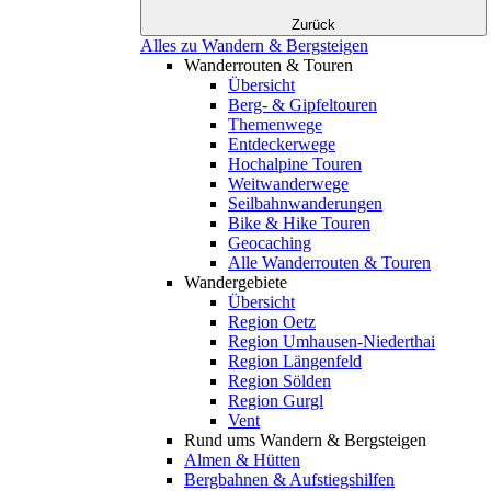
Zurück
Alles zu Wandern & Bergsteigen
Wanderrouten & Touren
Übersicht
Berg- & Gipfeltouren
Themenwege
Entdeckerwege
Hochalpine Touren
Weitwanderwege
Seilbahnwanderungen
Bike & Hike Touren
Geocaching
Alle Wanderrouten & Touren
Wandergebiete
Übersicht
Region Oetz
Region Umhausen-Niederthai
Region Längenfeld
Region Sölden
Region Gurgl
Vent
Rund ums Wandern & Bergsteigen
Almen & Hütten
Bergbahnen & Aufstiegshilfen