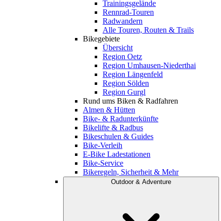
Trainingsgelände
Rennrad-Touren
Radwandern
Alle Touren, Routen & Trails
Bikegebiete
Übersicht
Region Oetz
Region Umhausen-Niederthai
Region Längenfeld
Region Sölden
Region Gurgl
Rund ums Biken & Radfahren
Almen & Hütten
Bike- & Radunterkünfte
Bikelifte & Radbus
Bikeschulen & Guides
Bike-Verleih
E-Bike Ladestationen
Bike-Service
Bikeregeln, Sicherheit & Mehr
Outdoor & Adventure