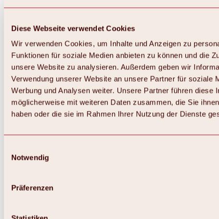
Diese Webseite verwendet Cookies
Wir verwenden Cookies, um Inhalte und Anzeigen zu persona
Funktionen für soziale Medien anbieten zu können und die Zug
unsere Website zu analysieren. Außerdem geben wir Informat
Verwendung unserer Website an unsere Partner für soziale 
Zurück
Alles zum Skigebiet Hochoetz
Werbung und Analysen weiter. Unsere Partner führen diese 
Skipasspreise
möglicherweise mit weiteren Daten zusammen, die Sie ihnen 
Übersicht
haben oder die sie im Rahmen Ihrer Nutzung der Dienste g
Winter 2026 / 2027
Online-Skiticketshop
Hochoetz
Happy Family Wochen
Einwilligungsauswahl
Hochoetz-Kühtai Skipass
Notwendig
Skigebietsinformationen
Übersicht
Live-Infos & Skigebietsnews
Skigebietsplan, Lifte & Pisten
Präferenzen
Skibus
Parken
Highlights im Skigebiet
Statistiken