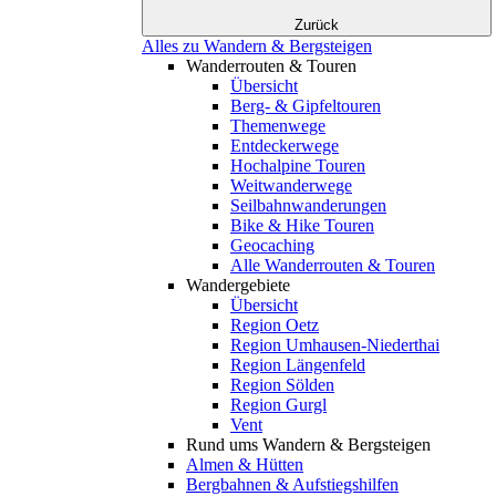
Zurück
Alles zu Wandern & Bergsteigen
Wanderrouten & Touren
Übersicht
Berg- & Gipfeltouren
Themenwege
Entdeckerwege
Hochalpine Touren
Weitwanderwege
Seilbahnwanderungen
Bike & Hike Touren
Geocaching
Alle Wanderrouten & Touren
Wandergebiete
Übersicht
Region Oetz
Region Umhausen-Niederthai
Region Längenfeld
Region Sölden
Region Gurgl
Vent
Rund ums Wandern & Bergsteigen
Almen & Hütten
Bergbahnen & Aufstiegshilfen