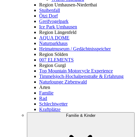
Region Umhausen-Niederthai
Stuibenfall
Ötzi Dorf
Greifvogelpark
Ice Park Umhausen
Region Längenfeld
AQUA DOME
Naturparkhaus
Heimatmuseum / Gedächtnisspeicher
Region Sölden
007 ELEMENTS
Region Gurgl
Top Mountain Motorcycle Experience
Timmelsjoch-Hochalpenstraße & Erfahrung
Naturlounge Zirbenwald
Arten
Familie
Rad
Schlechtwetter
Kraftplätze
Familie & Kinder