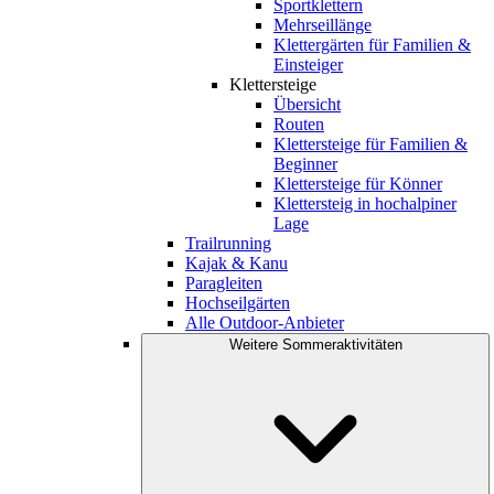
Sportklettern
Mehrseillänge
Klettergärten für Familien &
Einsteiger
Klettersteige
Übersicht
Routen
Klettersteige für Familien &
Beginner
Klettersteige für Könner
Klettersteig in hochalpiner
Lage
Trailrunning
Kajak & Kanu
Paragleiten
Hochseilgärten
Alle Outdoor-Anbieter
Weitere Sommeraktivitäten