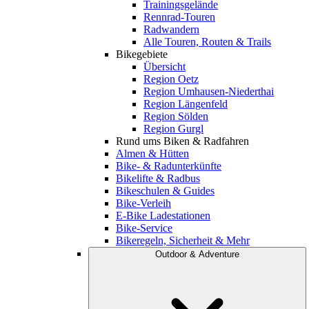
Trainingsgelände
Rennrad-Touren
Radwandern
Alle Touren, Routen & Trails
Bikegebiete
Übersicht
Region Oetz
Region Umhausen-Niederthai
Region Längenfeld
Region Sölden
Region Gurgl
Rund ums Biken & Radfahren
Almen & Hütten
Bike- & Radunterkünfte
Bikelifte & Radbus
Bikeschulen & Guides
Bike-Verleih
E-Bike Ladestationen
Bike-Service
Bikeregeln, Sicherheit & Mehr
Outdoor & Adventure