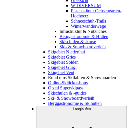
Übersicht
WIDIVERSUM
Pistenskitour Ochsengarten-
Hochoetz
Schneeschuh-Trails
Winterwanderwege
Infrastruktur & Nützliches
Berggastronomie & Hütten
Skischulen & -kurse
Ski- & Snowboardverleih
Skigebiet Niederthai
Skigebiet Gries
Skigebiet Sölden
Skigebiet Gurgl
Skigebiet Vent
Rund ums Skifahren & Snowboarden
Online-Skiticketshops
Ötztal Superskipass
Skischulen & -guides
Ski- & Snowboardverleih
Berggastronomie & Skihütten
Langlaufen