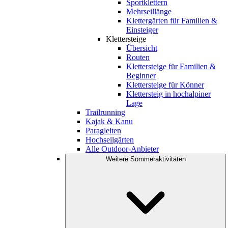
Sportklettern
Mehrseillänge
Klettergärten für Familien &
Einsteiger
Klettersteige
Übersicht
Routen
Klettersteige für Familien &
Beginner
Klettersteige für Könner
Klettersteig in hochalpiner
Lage
Trailrunning
Kajak & Kanu
Paragleiten
Hochseilgärten
Alle Outdoor-Anbieter
Weitere Sommeraktivitäten