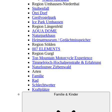
Region Umhausen-Niederthai
Stuibenfall
Ötzi Dorf
Greifvogelpark
Ice Park Umhausen
Region Längenfeld
AQUA DOME
Naturparkhaus
Heimatmuseum / Gedächtnisspeicher
Region Sölden
007 ELEMENTS
Region Gurgl
Top Mountain Motorcycle Experience
Timmelsjoch-Hochalpenstraße & Erfahrung
Naturlounge Zirbenwald
Arten
Familie
Rad
Schlechtwetter
Kraftplätze
Familie & Kinder