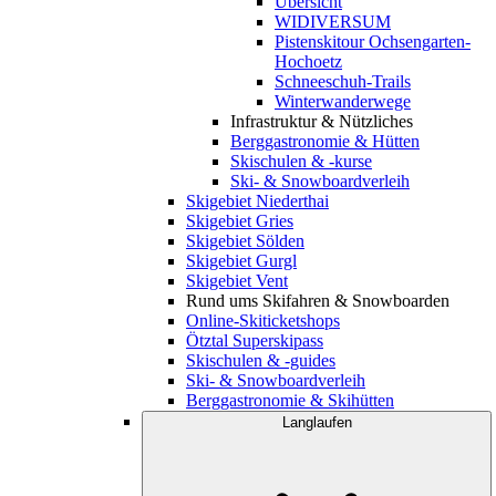
Übersicht
WIDIVERSUM
Pistenskitour Ochsengarten-
Hochoetz
Schneeschuh-Trails
Winterwanderwege
Infrastruktur & Nützliches
Berggastronomie & Hütten
Skischulen & -kurse
Ski- & Snowboardverleih
Skigebiet Niederthai
Skigebiet Gries
Skigebiet Sölden
Skigebiet Gurgl
Skigebiet Vent
Rund ums Skifahren & Snowboarden
Online-Skiticketshops
Ötztal Superskipass
Skischulen & -guides
Ski- & Snowboardverleih
Berggastronomie & Skihütten
Langlaufen