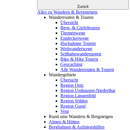
Zurück
Alles zu Wandern & Bergsteigen
Wanderrouten & Touren
Übersicht
Berg- & Gipfeltouren
Themenwege
Entdeckerwege
Hochalpine Touren
Weitwanderwege
Seilbahnwanderungen
Bike & Hike Touren
Geocaching
Alle Wanderrouten & Touren
Wandergebiete
Übersicht
Region Oetz
Region Umhausen-Niederthai
Region Längenfeld
Region Sölden
Region Gurgl
Vent
Rund ums Wandern & Bergsteigen
Almen & Hütten
Bergbahnen & Aufstiegshilfen