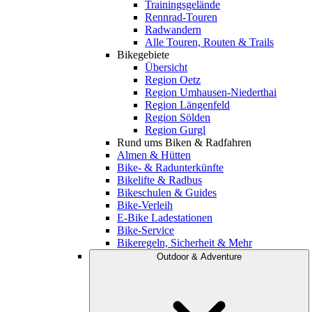
Trainingsgelände
Rennrad-Touren
Radwandern
Alle Touren, Routen & Trails
Bikegebiete
Übersicht
Region Oetz
Region Umhausen-Niederthai
Region Längenfeld
Region Sölden
Region Gurgl
Rund ums Biken & Radfahren
Almen & Hütten
Bike- & Radunterkünfte
Bikelifte & Radbus
Bikeschulen & Guides
Bike-Verleih
E-Bike Ladestationen
Bike-Service
Bikeregeln, Sicherheit & Mehr
Outdoor & Adventure