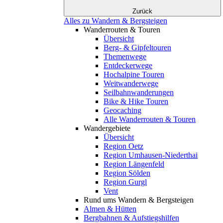
Zurück
Alles zu Wandern & Bergsteigen
Wanderrouten & Touren
Übersicht
Berg- & Gipfeltouren
Themenwege
Entdeckerwege
Hochalpine Touren
Weitwanderwege
Seilbahnwanderungen
Bike & Hike Touren
Geocaching
Alle Wanderrouten & Touren
Wandergebiete
Übersicht
Region Oetz
Region Umhausen-Niederthai
Region Längenfeld
Region Sölden
Region Gurgl
Vent
Rund ums Wandern & Bergsteigen
Almen & Hütten
Bergbahnen & Aufstiegshilfen