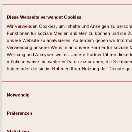
Diese Webseite verwendet Cookies
Wir verwenden Cookies, um Inhalte und Anzeigen zu persona
Funktionen für soziale Medien anbieten zu können und die Zug
unsere Website zu analysieren. Außerdem geben wir Informat
Verwendung unserer Website an unsere Partner für soziale 
Zurück
Alles zum Skigebiet Hochoetz
Werbung und Analysen weiter. Unsere Partner führen diese 
Skipasspreise
möglicherweise mit weiteren Daten zusammen, die Sie ihnen 
Übersicht
haben oder die sie im Rahmen Ihrer Nutzung der Dienste g
Winter 2026 / 2027
Online-Skiticketshop
Hochoetz
Happy Family Wochen
Einwilligungsauswahl
Hochoetz-Kühtai Skipass
Notwendig
Skigebietsinformationen
Übersicht
Live-Infos & Skigebietsnews
Skigebietsplan, Lifte & Pisten
Präferenzen
Skibus
Parken
Highlights im Skigebiet
Statistiken