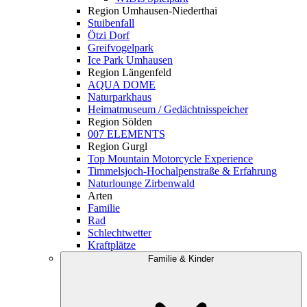
Region Umhausen-Niederthai
Stuibenfall
Ötzi Dorf
Greifvogelpark
Ice Park Umhausen
Region Längenfeld
AQUA DOME
Naturparkhaus
Heimatmuseum / Gedächtnisspeicher
Region Sölden
007 ELEMENTS
Region Gurgl
Top Mountain Motorcycle Experience
Timmelsjoch-Hochalpenstraße & Erfahrung
Naturlounge Zirbenwald
Arten
Familie
Rad
Schlechtwetter
Kraftplätze
Familie & Kinder