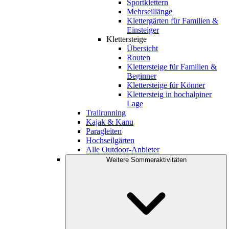
Sportklettern
Mehrseillänge
Klettergärten für Familien &
Einsteiger
Klettersteige
Übersicht
Routen
Klettersteige für Familien &
Beginner
Klettersteige für Könner
Klettersteig in hochalpiner
Lage
Trailrunning
Kajak & Kanu
Paragleiten
Hochseilgärten
Alle Outdoor-Anbieter
Weitere Sommeraktivitäten