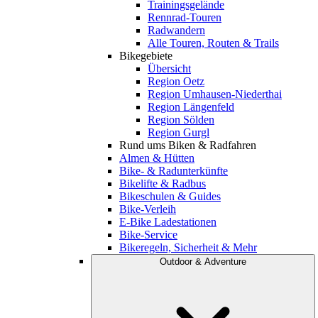
Trainingsgelände
Rennrad-Touren
Radwandern
Alle Touren, Routen & Trails
Bikegebiete
Übersicht
Region Oetz
Region Umhausen-Niederthai
Region Längenfeld
Region Sölden
Region Gurgl
Rund ums Biken & Radfahren
Almen & Hütten
Bike- & Radunterkünfte
Bikelifte & Radbus
Bikeschulen & Guides
Bike-Verleih
E-Bike Ladestationen
Bike-Service
Bikeregeln, Sicherheit & Mehr
Outdoor & Adventure