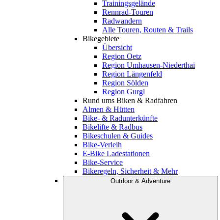
Trainingsgelände
Rennrad-Touren
Radwandern
Alle Touren, Routen & Trails
Bikegebiete
Übersicht
Region Oetz
Region Umhausen-Niederthai
Region Längenfeld
Region Sölden
Region Gurgl
Rund ums Biken & Radfahren
Almen & Hütten
Bike- & Radunterkünfte
Bikelifte & Radbus
Bikeschulen & Guides
Bike-Verleih
E-Bike Ladestationen
Bike-Service
Bikeregeln, Sicherheit & Mehr
Outdoor & Adventure