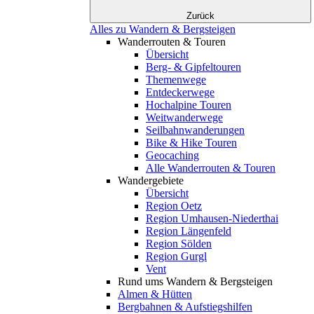
Zurück
Alles zu Wandern & Bergsteigen
Wanderrouten & Touren
Übersicht
Berg- & Gipfeltouren
Themenwege
Entdeckerwege
Hochalpine Touren
Weitwanderwege
Seilbahnwanderungen
Bike & Hike Touren
Geocaching
Alle Wanderrouten & Touren
Wandergebiete
Übersicht
Region Oetz
Region Umhausen-Niederthai
Region Längenfeld
Region Sölden
Region Gurgl
Vent
Rund ums Wandern & Bergsteigen
Almen & Hütten
Bergbahnen & Aufstiegshilfen