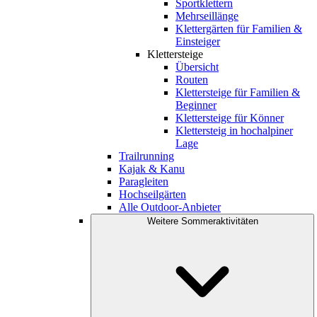
Sportklettern
Mehrseillänge
Klettergärten für Familien &
Einsteiger
Klettersteige
Übersicht
Routen
Klettersteige für Familien &
Beginner
Klettersteige für Könner
Klettersteig in hochalpiner
Lage
Trailrunning
Kajak & Kanu
Paragleiten
Hochseilgärten
Alle Outdoor-Anbieter
Weitere Sommeraktivitäten