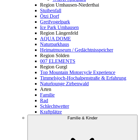
Region Umhausen-Niederthai
Stuibenfall
Ötzi Dorf
Greifvogelpark
Ice Park Umhausen
Region Längenfeld
AQUA DOME
Naturparkhaus
Heimatmuseum / Gedächtnisspeicher
Region Sölden
007 ELEMENTS
Region Gurgl
Top Mountain Motorcycle Experience
Timmelsjoch-Hochalpenstraße & Erfahrung
Naturlounge Zirbenwald
Arten
Familie
Rad
Schlechtwetter
Kraftplätze
Familie & Kinder