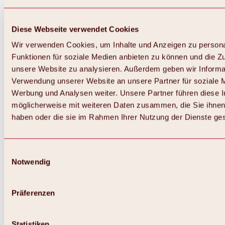
Diese Webseite verwendet Cookies
Wir verwenden Cookies, um Inhalte und Anzeigen zu persona
Funktionen für soziale Medien anbieten zu können und die Zug
unsere Website zu analysieren. Außerdem geben wir Informat
Verwendung unserer Website an unsere Partner für soziale 
Zurück
Alles zum Skigebiet Hochoetz
Werbung und Analysen weiter. Unsere Partner führen diese 
Skipasspreise
möglicherweise mit weiteren Daten zusammen, die Sie ihnen 
Übersicht
haben oder die sie im Rahmen Ihrer Nutzung der Dienste g
Winter 2026 / 2027
Online-Skiticketshop
Hochoetz
Happy Family Wochen
Einwilligungsauswahl
Hochoetz-Kühtai Skipass
Notwendig
Skigebietsinformationen
Übersicht
Live-Infos & Skigebietsnews
Skigebietsplan, Lifte & Pisten
Präferenzen
Skibus
Parken
Highlights im Skigebiet
Statistiken