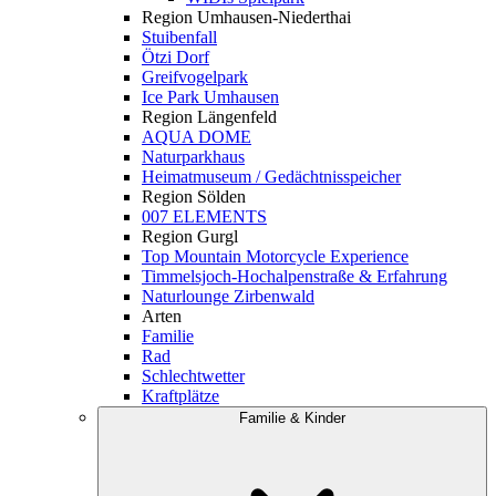
Region Umhausen-Niederthai
Stuibenfall
Ötzi Dorf
Greifvogelpark
Ice Park Umhausen
Region Längenfeld
AQUA DOME
Naturparkhaus
Heimatmuseum / Gedächtnisspeicher
Region Sölden
007 ELEMENTS
Region Gurgl
Top Mountain Motorcycle Experience
Timmelsjoch-Hochalpenstraße & Erfahrung
Naturlounge Zirbenwald
Arten
Familie
Rad
Schlechtwetter
Kraftplätze
Familie & Kinder