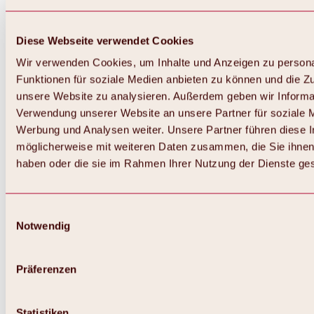
Diese Webseite verwendet Cookies
Wir verwenden Cookies, um Inhalte und Anzeigen zu persona
Funktionen für soziale Medien anbieten zu können und die Zug
unsere Website zu analysieren. Außerdem geben wir Informat
Verwendung unserer Website an unsere Partner für soziale 
Zurück
Alles zum Skigebiet Hochoetz
Werbung und Analysen weiter. Unsere Partner führen diese 
Skipasspreise
möglicherweise mit weiteren Daten zusammen, die Sie ihnen 
Übersicht
haben oder die sie im Rahmen Ihrer Nutzung der Dienste g
Winter 2026 / 2027
Online-Skiticketshop
Hochoetz
Happy Family Wochen
Einwilligungsauswahl
Hochoetz-Kühtai Skipass
Notwendig
Skigebietsinformationen
Übersicht
Live-Infos & Skigebietsnews
Skigebietsplan, Lifte & Pisten
Präferenzen
Skibus
Parken
Highlights im Skigebiet
Statistiken