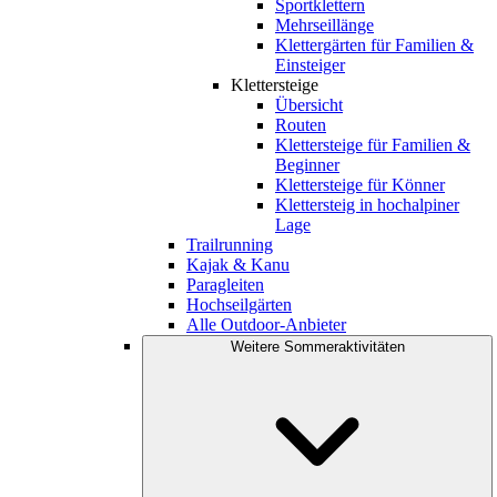
Sportklettern
Mehrseillänge
Klettergärten für Familien &
Einsteiger
Klettersteige
Übersicht
Routen
Klettersteige für Familien &
Beginner
Klettersteige für Könner
Klettersteig in hochalpiner
Lage
Trailrunning
Kajak & Kanu
Paragleiten
Hochseilgärten
Alle Outdoor-Anbieter
Weitere Sommeraktivitäten