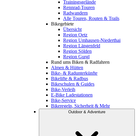
Trainingsgelände
Rennrad-Touren
Radwandern
Alle Touren, Routen & Trails
Bikegebiete
Übersicht
Region Oetz
Region Umhausen-Niederthai
Region Längenfeld
Region Sölden
Region Gurgl
Rund ums Biken & Radfahren
Almen & Hütten
Bike- & Radunterkünfte
Bikelifte & Radbus
Bikeschulen & Guides
Bike-Verleih
E-Bike Ladestationen
Bike-Service
Bikeregeln, Sicherheit & Mehr
Outdoor & Adventure