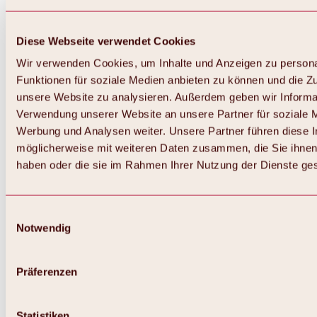
Diese Webseite verwendet Cookies
Wir verwenden Cookies, um Inhalte und Anzeigen zu persona
Funktionen für soziale Medien anbieten zu können und die Zug
unsere Website zu analysieren. Außerdem geben wir Informat
Verwendung unserer Website an unsere Partner für soziale 
Zurück
Alles zum Skigebiet Hochoetz
Werbung und Analysen weiter. Unsere Partner führen diese 
Skipasspreise
möglicherweise mit weiteren Daten zusammen, die Sie ihnen 
Übersicht
haben oder die sie im Rahmen Ihrer Nutzung der Dienste g
Winter 2026 / 2027
Online-Skiticketshop
Hochoetz
Happy Family Wochen
Einwilligungsauswahl
Hochoetz-Kühtai Skipass
Notwendig
Skigebietsinformationen
Übersicht
Live-Infos & Skigebietsnews
Skigebietsplan, Lifte & Pisten
Präferenzen
Skibus
Parken
Highlights im Skigebiet
Statistiken