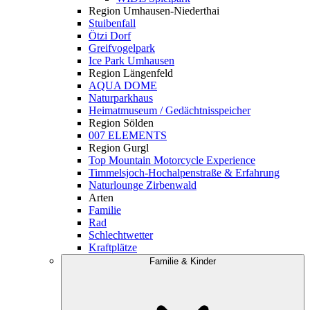
Region Umhausen-Niederthai
Stuibenfall
Ötzi Dorf
Greifvogelpark
Ice Park Umhausen
Region Längenfeld
AQUA DOME
Naturparkhaus
Heimatmuseum / Gedächtnisspeicher
Region Sölden
007 ELEMENTS
Region Gurgl
Top Mountain Motorcycle Experience
Timmelsjoch-Hochalpenstraße & Erfahrung
Naturlounge Zirbenwald
Arten
Familie
Rad
Schlechtwetter
Kraftplätze
Familie & Kinder