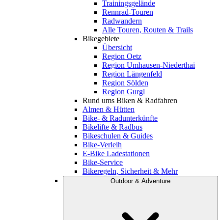
Trainingsgelände
Rennrad-Touren
Radwandern
Alle Touren, Routen & Trails
Bikegebiete
Übersicht
Region Oetz
Region Umhausen-Niederthai
Region Längenfeld
Region Sölden
Region Gurgl
Rund ums Biken & Radfahren
Almen & Hütten
Bike- & Radunterkünfte
Bikelifte & Radbus
Bikeschulen & Guides
Bike-Verleih
E-Bike Ladestationen
Bike-Service
Bikeregeln, Sicherheit & Mehr
Outdoor & Adventure