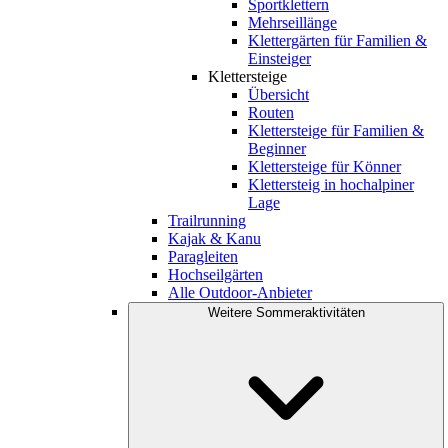
Sportklettern
Mehrseillänge
Klettergärten für Familien &
Einsteiger
Klettersteige
Übersicht
Routen
Klettersteige für Familien &
Beginner
Klettersteige für Könner
Klettersteig in hochalpiner
Lage
Trailrunning
Kajak & Kanu
Paragleiten
Hochseilgärten
Alle Outdoor-Anbieter
Weitere Sommeraktivitäten