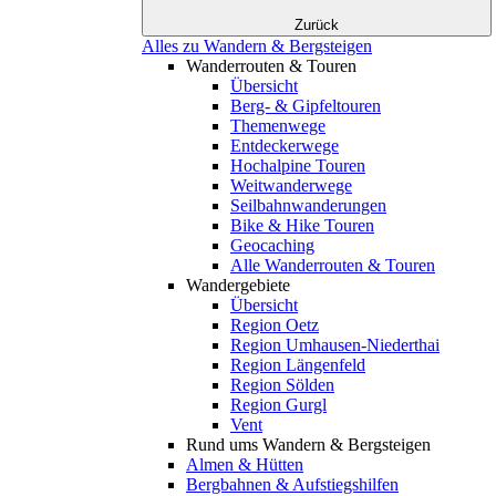
Zurück
Alles zu Wandern & Bergsteigen
Wanderrouten & Touren
Übersicht
Berg- & Gipfeltouren
Themenwege
Entdeckerwege
Hochalpine Touren
Weitwanderwege
Seilbahnwanderungen
Bike & Hike Touren
Geocaching
Alle Wanderrouten & Touren
Wandergebiete
Übersicht
Region Oetz
Region Umhausen-Niederthai
Region Längenfeld
Region Sölden
Region Gurgl
Vent
Rund ums Wandern & Bergsteigen
Almen & Hütten
Bergbahnen & Aufstiegshilfen