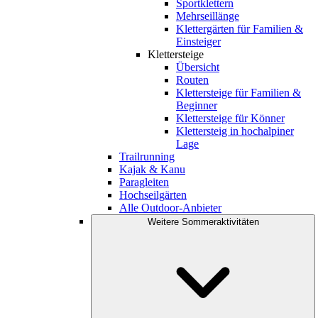
Sportklettern
Mehrseillänge
Klettergärten für Familien &
Einsteiger
Klettersteige
Übersicht
Routen
Klettersteige für Familien &
Beginner
Klettersteige für Könner
Klettersteig in hochalpiner
Lage
Trailrunning
Kajak & Kanu
Paragleiten
Hochseilgärten
Alle Outdoor-Anbieter
Weitere Sommeraktivitäten