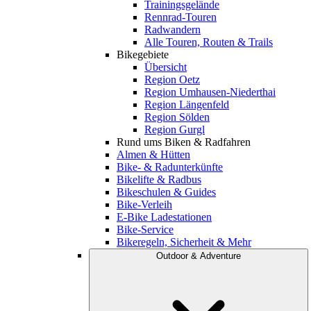
Trainingsgelände
Rennrad-Touren
Radwandern
Alle Touren, Routen & Trails
Bikegebiete
Übersicht
Region Oetz
Region Umhausen-Niederthai
Region Längenfeld
Region Sölden
Region Gurgl
Rund ums Biken & Radfahren
Almen & Hütten
Bike- & Radunterkünfte
Bikelifte & Radbus
Bikeschulen & Guides
Bike-Verleih
E-Bike Ladestationen
Bike-Service
Bikeregeln, Sicherheit & Mehr
Outdoor & Adventure