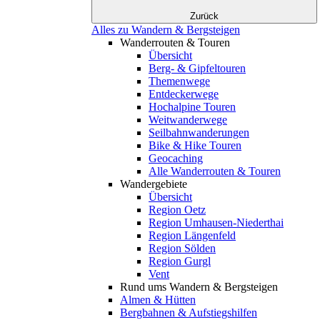
Zurück
Alles zu Wandern & Bergsteigen
Wanderrouten & Touren
Übersicht
Berg- & Gipfeltouren
Themenwege
Entdeckerwege
Hochalpine Touren
Weitwanderwege
Seilbahnwanderungen
Bike & Hike Touren
Geocaching
Alle Wanderrouten & Touren
Wandergebiete
Übersicht
Region Oetz
Region Umhausen-Niederthai
Region Längenfeld
Region Sölden
Region Gurgl
Vent
Rund ums Wandern & Bergsteigen
Almen & Hütten
Bergbahnen & Aufstiegshilfen