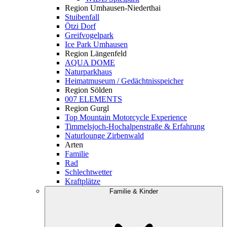
Region Umhausen-Niederthai
Stuibenfall
Ötzi Dorf
Greifvogelpark
Ice Park Umhausen
Region Längenfeld
AQUA DOME
Naturparkhaus
Heimatmuseum / Gedächtnisspeicher
Region Sölden
007 ELEMENTS
Region Gurgl
Top Mountain Motorcycle Experience
Timmelsjoch-Hochalpenstraße & Erfahrung
Naturlounge Zirbenwald
Arten
Familie
Rad
Schlechtwetter
Kraftplätze
Familie & Kinder