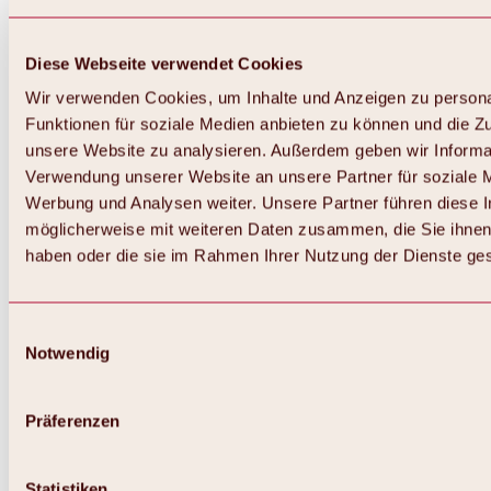
Diese Webseite verwendet Cookies
Wir verwenden Cookies, um Inhalte und Anzeigen zu persona
Funktionen für soziale Medien anbieten zu können und die Zug
unsere Website zu analysieren. Außerdem geben wir Informat
Verwendung unserer Website an unsere Partner für soziale 
Zurück
Alles zum Skigebiet Hochoetz
Werbung und Analysen weiter. Unsere Partner führen diese 
Skipasspreise
möglicherweise mit weiteren Daten zusammen, die Sie ihnen 
Übersicht
haben oder die sie im Rahmen Ihrer Nutzung der Dienste g
Winter 2026 / 2027
Online-Skiticketshop
Hochoetz
Happy Family Wochen
Einwilligungsauswahl
Hochoetz-Kühtai Skipass
Notwendig
Skigebietsinformationen
Übersicht
Live-Infos & Skigebietsnews
Skigebietsplan, Lifte & Pisten
Präferenzen
Skibus
Parken
Highlights im Skigebiet
Statistiken