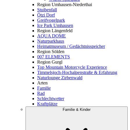
Region Umhausen-Niederthai
Stuibenfall
Ötzi Dorf
Greifvogelpark
Ice Park Umhausen
Region Längenfeld
AQUA DOME
Naturparkhaus
Heimatmuseum / Gedächtnisspeicher
Region Sölden
007 ELEMENTS
Region Gurgl
Top Mountain Motorcycle Experience
Timmelsjoch-Hochalpenstraße & Erfahrung
Naturlounge Zirbenwald
Arten
Familie
Rad
Schlechtwetter
Kraftplätze
Familie & Kinder