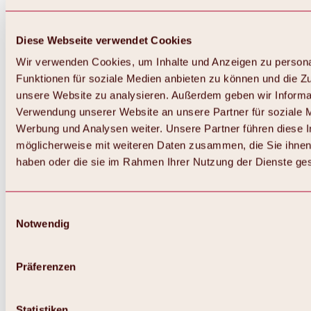
Diese Webseite verwendet Cookies
Wir verwenden Cookies, um Inhalte und Anzeigen zu persona
Funktionen für soziale Medien anbieten zu können und die Zug
unsere Website zu analysieren. Außerdem geben wir Informat
Verwendung unserer Website an unsere Partner für soziale 
Zurück
Alles zum Skigebiet Hochoetz
Werbung und Analysen weiter. Unsere Partner führen diese 
Skipasspreise
möglicherweise mit weiteren Daten zusammen, die Sie ihnen 
Übersicht
haben oder die sie im Rahmen Ihrer Nutzung der Dienste g
Winter 2026 / 2027
Online-Skiticketshop
Hochoetz
Happy Family Wochen
Einwilligungsauswahl
Hochoetz-Kühtai Skipass
Notwendig
Skigebietsinformationen
Übersicht
Live-Infos & Skigebietsnews
Skigebietsplan, Lifte & Pisten
Präferenzen
Skibus
Parken
Highlights im Skigebiet
Statistiken