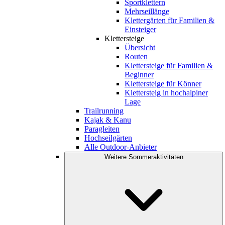
Sportklettern
Mehrseillänge
Klettergärten für Familien &
Einsteiger
Klettersteige
Übersicht
Routen
Klettersteige für Familien &
Beginner
Klettersteige für Könner
Klettersteig in hochalpiner
Lage
Trailrunning
Kajak & Kanu
Paragleiten
Hochseilgärten
Alle Outdoor-Anbieter
Weitere Sommeraktivitäten