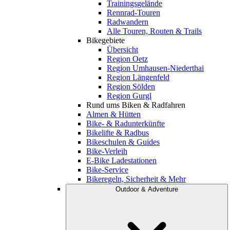
Trainingsgelände
Rennrad-Touren
Radwandern
Alle Touren, Routen & Trails
Bikegebiete
Übersicht
Region Oetz
Region Umhausen-Niederthai
Region Längenfeld
Region Sölden
Region Gurgl
Rund ums Biken & Radfahren
Almen & Hütten
Bike- & Radunterkünfte
Bikelifte & Radbus
Bikeschulen & Guides
Bike-Verleih
E-Bike Ladestationen
Bike-Service
Bikeregeln, Sicherheit & Mehr
Outdoor & Adventure