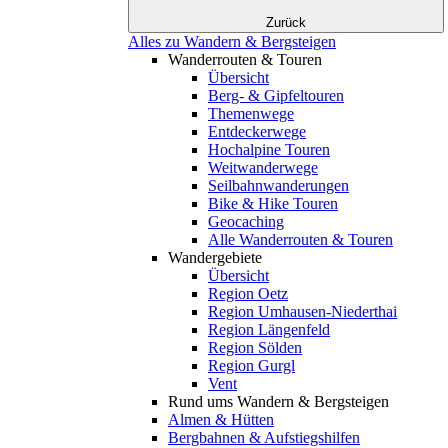
Zurück
Alles zu Wandern & Bergsteigen
Wanderrouten & Touren
Übersicht
Berg- & Gipfeltouren
Themenwege
Entdeckerwege
Hochalpine Touren
Weitwanderwege
Seilbahnwanderungen
Bike & Hike Touren
Geocaching
Alle Wanderrouten & Touren
Wandergebiete
Übersicht
Region Oetz
Region Umhausen-Niederthai
Region Längenfeld
Region Sölden
Region Gurgl
Vent
Rund ums Wandern & Bergsteigen
Almen & Hütten
Bergbahnen & Aufstiegshilfen