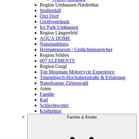
Region Umhausen-Niederthai
Stuibenfall
Ötzi Dorf
Greifvogelpark
Ice Park Umhausen
Region Längenfeld
AQUA DOME
Naturparkhaus
Heimatmuseum / Gedächtnisspeicher
Region Sölden
007 ELEMENTS
Region Gurgl
Top Mountain Motorcycle Experience
Timmelsjoch-Hochalpenstraße & Erfahrung
Naturlounge Zirbenwald
Arten
Familie
Rad
Schlechtwetter
Kraftplätze
Familie & Kinder