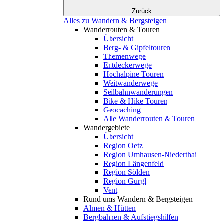
Zurück
Alles zu Wandern & Bergsteigen
Wanderrouten & Touren
Übersicht
Berg- & Gipfeltouren
Themenwege
Entdeckerwege
Hochalpine Touren
Weitwanderwege
Seilbahnwanderungen
Bike & Hike Touren
Geocaching
Alle Wanderrouten & Touren
Wandergebiete
Übersicht
Region Oetz
Region Umhausen-Niederthai
Region Längenfeld
Region Sölden
Region Gurgl
Vent
Rund ums Wandern & Bergsteigen
Almen & Hütten
Bergbahnen & Aufstiegshilfen