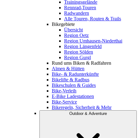
Trainingsgelände
Rennrad-Touren
Radwandern
Alle Touren, Routen & Trails
Bikegebiete
Übersicht
Region Oetz
Region Umhausen-Niederthai
Region Längenfeld
Region Sölden
Region Gurgl
Rund ums Biken & Radfahren
Almen & Hütten
Bike- & Radunterkünfte
Bikelifte & Radbus
Bikeschulen & Guides
Bike-Verleih
E-Bike Ladestationen
Bike-Service
Bikeregeln, Sicherheit & Mehr
Outdoor & Adventure