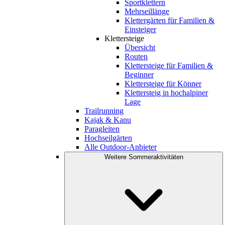
Sportklettern
Mehrseillänge
Klettergärten für Familien &
Einsteiger
Klettersteige
Übersicht
Routen
Klettersteige für Familien &
Beginner
Klettersteige für Könner
Klettersteig in hochalpiner
Lage
Trailrunning
Kajak & Kanu
Paragleiten
Hochseilgärten
Alle Outdoor-Anbieter
Weitere Sommeraktivitäten