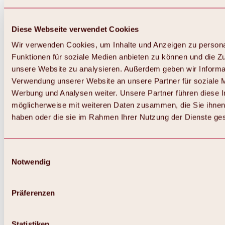
Diese Webseite verwendet Cookies
Wir verwenden Cookies, um Inhalte und Anzeigen zu persona
Funktionen für soziale Medien anbieten zu können und die Zug
unsere Website zu analysieren. Außerdem geben wir Informat
Verwendung unserer Website an unsere Partner für soziale 
Zurück
Alles zum Skigebiet Hochoetz
Werbung und Analysen weiter. Unsere Partner führen diese 
Skipasspreise
möglicherweise mit weiteren Daten zusammen, die Sie ihnen 
Übersicht
haben oder die sie im Rahmen Ihrer Nutzung der Dienste g
Winter 2026 / 2027
Online-Skiticketshop
Hochoetz
Happy Family Wochen
Einwilligungsauswahl
Hochoetz-Kühtai Skipass
Notwendig
Skigebietsinformationen
Übersicht
Live-Infos & Skigebietsnews
Skigebietsplan, Lifte & Pisten
Präferenzen
Skibus
Parken
Highlights im Skigebiet
Statistiken