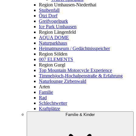
Region Umhausen-Niederthai
Stuibenfall
Ötzi Dorf
Greifvogelpark
Ice Park Umhausen
Region Längenfeld
AQUA DOME
Naturparkhaus
Heimatmuseum / Gedächtnisspeicher
Region Sölden
007 ELEMENTS
Region Gurgl
Top Mountain Motorcycle Experience
Timmelsjoch-Hochalpenstraße & Erfahrung
Naturlounge Zirbenwald
Arten
Familie
Rad
Schlechtwetter
Kraftplätze
Familie & Kinder