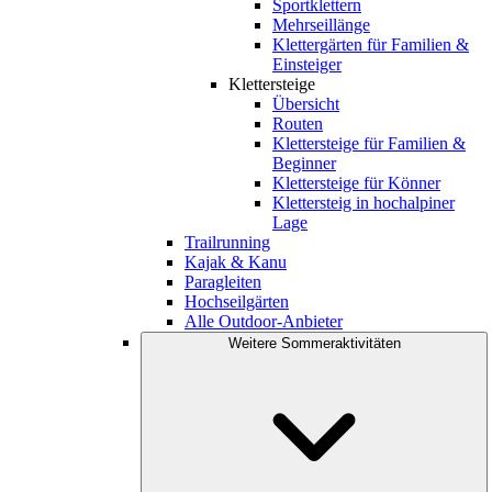
Sportklettern
Mehrseillänge
Klettergärten für Familien &
Einsteiger
Klettersteige
Übersicht
Routen
Klettersteige für Familien &
Beginner
Klettersteige für Könner
Klettersteig in hochalpiner
Lage
Trailrunning
Kajak & Kanu
Paragleiten
Hochseilgärten
Alle Outdoor-Anbieter
Weitere Sommeraktivitäten