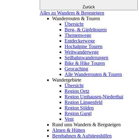
Zurück
Alles zu Wandern & Bergsteigen
Wanderrouten & Touren
Übersicht
Berg- & Gipfeltouren
Themenwege
Entdeckerwege
Hochalpine Touren
Weitwanderwege
Seilbahnwanderungen
Bike & Hike Touren
Geocaching
Alle Wanderrouten & Touren
Wandergebiete
Übersicht
Region Oetz
Region Umhausen-Niederthai
Region Längenfeld
Region Sölden
Region Gurgl
Vent
Rund ums Wandern & Bergsteigen
Almen & Hütten
Bergbahnen & Aufstiegshilfen