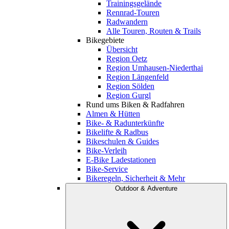
Trainingsgelände
Rennrad-Touren
Radwandern
Alle Touren, Routen & Trails
Bikegebiete
Übersicht
Region Oetz
Region Umhausen-Niederthai
Region Längenfeld
Region Sölden
Region Gurgl
Rund ums Biken & Radfahren
Almen & Hütten
Bike- & Radunterkünfte
Bikelifte & Radbus
Bikeschulen & Guides
Bike-Verleih
E-Bike Ladestationen
Bike-Service
Bikeregeln, Sicherheit & Mehr
Outdoor & Adventure