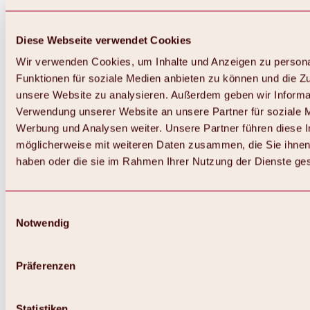
Diese Webseite verwendet Cookies
Wir verwenden Cookies, um Inhalte und Anzeigen zu persona
Funktionen für soziale Medien anbieten zu können und die Zug
unsere Website zu analysieren. Außerdem geben wir Informat
Verwendung unserer Website an unsere Partner für soziale 
Zurück
Alles zum Skigebiet Hochoetz
Werbung und Analysen weiter. Unsere Partner führen diese 
Skipasspreise
möglicherweise mit weiteren Daten zusammen, die Sie ihnen 
Übersicht
haben oder die sie im Rahmen Ihrer Nutzung der Dienste g
Winter 2026 / 2027
Online-Skiticketshop
Hochoetz
Happy Family Wochen
Einwilligungsauswahl
Hochoetz-Kühtai Skipass
Notwendig
Skigebietsinformationen
Übersicht
Live-Infos & Skigebietsnews
Skigebietsplan, Lifte & Pisten
Präferenzen
Skibus
Parken
Highlights im Skigebiet
Statistiken