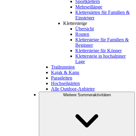
Sportklettern
Mehrseillänge
Klettergärten für Familien &
Einsteiger
Klettersteige
Übersicht
Routen
Klettersteige für Familien &
Beginner
Klettersteige für Könner
Klettersteig in hochalpiner
Lage
Trailrunning
Kajak & Kanu
Paragleiten
Hochseilgärten
Alle Outdoor-Anbieter
Weitere Sommeraktivitäten