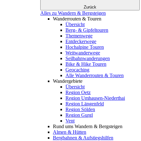
Zurück
Alles zu Wandern & Bergsteigen
Wanderrouten & Touren
Übersicht
Berg- & Gipfeltouren
Themenwege
Entdeckerwege
Hochalpine Touren
Weitwanderwege
Seilbahnwanderungen
Bike & Hike Touren
Geocaching
Alle Wanderrouten & Touren
Wandergebiete
Übersicht
Region Oetz
Region Umhausen-Niederthai
Region Längenfeld
Region Sölden
Region Gurgl
Vent
Rund ums Wandern & Bergsteigen
Almen & Hütten
Bergbahnen & Aufstiegshilfen