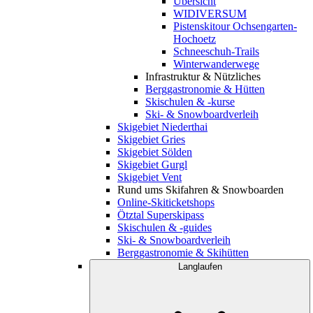
Übersicht
WIDIVERSUM
Pistenskitour Ochsengarten-
Hochoetz
Schneeschuh-Trails
Winterwanderwege
Infrastruktur & Nützliches
Berggastronomie & Hütten
Skischulen & -kurse
Ski- & Snowboardverleih
Skigebiet Niederthai
Skigebiet Gries
Skigebiet Sölden
Skigebiet Gurgl
Skigebiet Vent
Rund ums Skifahren & Snowboarden
Online-Skiticketshops
Ötztal Superskipass
Skischulen & -guides
Ski- & Snowboardverleih
Berggastronomie & Skihütten
Langlaufen