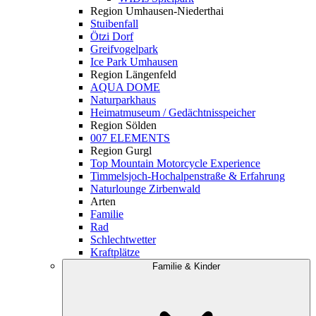
Region Umhausen-Niederthai
Stuibenfall
Ötzi Dorf
Greifvogelpark
Ice Park Umhausen
Region Längenfeld
AQUA DOME
Naturparkhaus
Heimatmuseum / Gedächtnisspeicher
Region Sölden
007 ELEMENTS
Region Gurgl
Top Mountain Motorcycle Experience
Timmelsjoch-Hochalpenstraße & Erfahrung
Naturlounge Zirbenwald
Arten
Familie
Rad
Schlechtwetter
Kraftplätze
Familie & Kinder