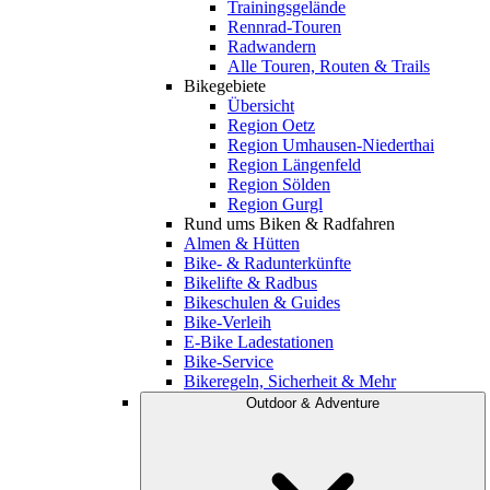
Trainingsgelände
Rennrad-Touren
Radwandern
Alle Touren, Routen & Trails
Bikegebiete
Übersicht
Region Oetz
Region Umhausen-Niederthai
Region Längenfeld
Region Sölden
Region Gurgl
Rund ums Biken & Radfahren
Almen & Hütten
Bike- & Radunterkünfte
Bikelifte & Radbus
Bikeschulen & Guides
Bike-Verleih
E-Bike Ladestationen
Bike-Service
Bikeregeln, Sicherheit & Mehr
Outdoor & Adventure