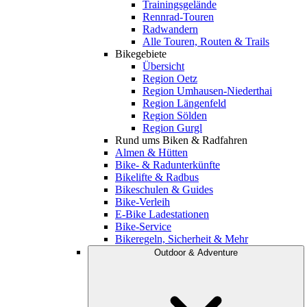
Trainingsgelände
Rennrad-Touren
Radwandern
Alle Touren, Routen & Trails
Bikegebiete
Übersicht
Region Oetz
Region Umhausen-Niederthai
Region Längenfeld
Region Sölden
Region Gurgl
Rund ums Biken & Radfahren
Almen & Hütten
Bike- & Radunterkünfte
Bikelifte & Radbus
Bikeschulen & Guides
Bike-Verleih
E-Bike Ladestationen
Bike-Service
Bikeregeln, Sicherheit & Mehr
Outdoor & Adventure