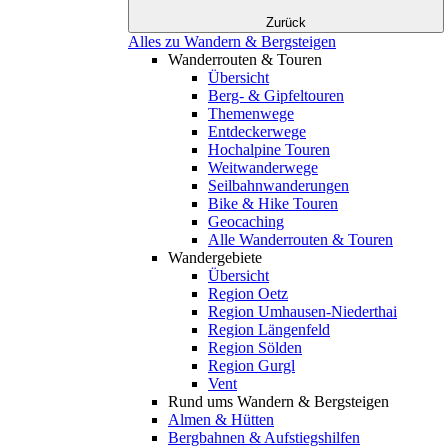
Zurück
Alles zu Wandern & Bergsteigen
Wanderrouten & Touren
Übersicht
Berg- & Gipfeltouren
Themenwege
Entdeckerwege
Hochalpine Touren
Weitwanderwege
Seilbahnwanderungen
Bike & Hike Touren
Geocaching
Alle Wanderrouten & Touren
Wandergebiete
Übersicht
Region Oetz
Region Umhausen-Niederthai
Region Längenfeld
Region Sölden
Region Gurgl
Vent
Rund ums Wandern & Bergsteigen
Almen & Hütten
Bergbahnen & Aufstiegshilfen