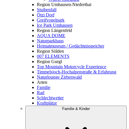
Region Umhausen-Niederthai
Stuibenfall
Ötzi Dorf
Greifvogelpark
Ice Park Umhausen
Region Längenfeld
AQUA DOME
Naturparkhaus
Heimatmuseum / Gedächtnisspeicher
Region Sölden
007 ELEMENTS
Region Gurgl
Top Mountain Motorcycle Experience
Timmelsjoch-Hochalpenstraße & Erfahrung
Naturlounge Zirbenwald
Arten
Familie
Rad
Schlechtwetter
Kraftplätze
Familie & Kinder