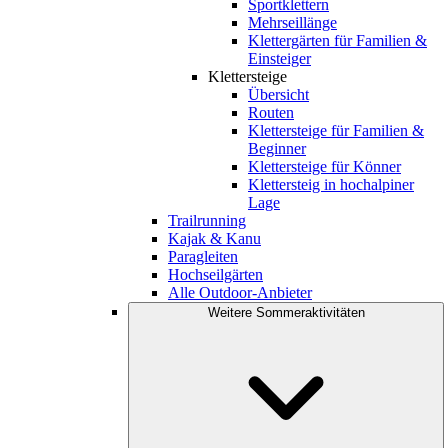
Sportklettern
Mehrseillänge
Klettergärten für Familien &
Einsteiger
Klettersteige
Übersicht
Routen
Klettersteige für Familien &
Beginner
Klettersteige für Könner
Klettersteig in hochalpiner
Lage
Trailrunning
Kajak & Kanu
Paragleiten
Hochseilgärten
Alle Outdoor-Anbieter
Weitere Sommeraktivitäten