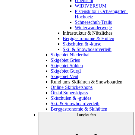
Übersicht
WIDIVERSUM
Pistenskitour Ochsengarten-
Hochoetz
Schneeschuh-Trails
Winterwanderwege
Infrastruktur & Nützliches
Berggastronomie & Hütten
Skischulen & -kurse
Ski- & Snowboardverleih
Skigebiet Niederthai
Skigebiet Gries
Skigebiet Sölden
Skigebiet Gurgl
Skigebiet Vent
Rund ums Skifahren & Snowboarden
Online-Skiticketshops
Ötztal Superskipass
Skischulen & -guides
Ski- & Snowboardverleih
Berggastronomie & Skihütten
Langlaufen