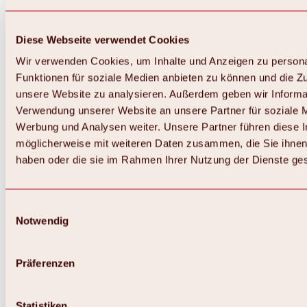
Diese Webseite verwendet Cookies
Wir verwenden Cookies, um Inhalte und Anzeigen zu persona
Funktionen für soziale Medien anbieten zu können und die Zug
unsere Website zu analysieren. Außerdem geben wir Informat
Verwendung unserer Website an unsere Partner für soziale 
Zurück
Alles zum Skigebiet Hochoetz
Werbung und Analysen weiter. Unsere Partner führen diese 
Skipasspreise
möglicherweise mit weiteren Daten zusammen, die Sie ihnen 
Übersicht
haben oder die sie im Rahmen Ihrer Nutzung der Dienste g
Winter 2026 / 2027
Online-Skiticketshop
Hochoetz
Happy Family Wochen
Einwilligungsauswahl
Hochoetz-Kühtai Skipass
Notwendig
Skigebietsinformationen
Übersicht
Live-Infos & Skigebietsnews
Skigebietsplan, Lifte & Pisten
Präferenzen
Skibus
Parken
Highlights im Skigebiet
Statistiken