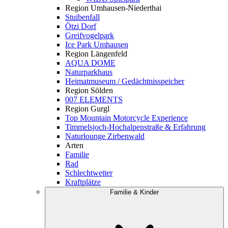
Region Umhausen-Niederthai
Stuibenfall
Ötzi Dorf
Greifvogelpark
Ice Park Umhausen
Region Längenfeld
AQUA DOME
Naturparkhaus
Heimatmuseum / Gedächtnisspeicher
Region Sölden
007 ELEMENTS
Region Gurgl
Top Mountain Motorcycle Experience
Timmelsjoch-Hochalpenstraße & Erfahrung
Naturlounge Zirbenwald
Arten
Familie
Rad
Schlechtwetter
Kraftplätze
Familie & Kinder