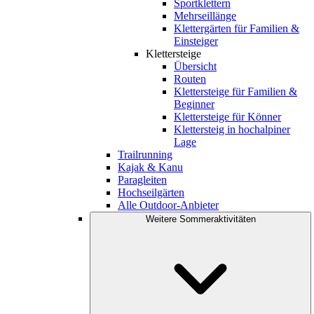
Sportklettern
Mehrseillänge
Klettergärten für Familien &
Einsteiger
Klettersteige
Übersicht
Routen
Klettersteige für Familien &
Beginner
Klettersteige für Könner
Klettersteig in hochalpiner
Lage
Trailrunning
Kajak & Kanu
Paragleiten
Hochseilgärten
Alle Outdoor-Anbieter
Weitere Sommeraktivitäten