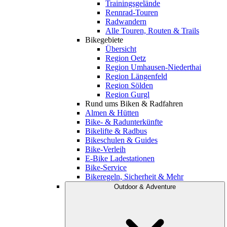
Trainingsgelände
Rennrad-Touren
Radwandern
Alle Touren, Routen & Trails
Bikegebiete
Übersicht
Region Oetz
Region Umhausen-Niederthai
Region Längenfeld
Region Sölden
Region Gurgl
Rund ums Biken & Radfahren
Almen & Hütten
Bike- & Radunterkünfte
Bikelifte & Radbus
Bikeschulen & Guides
Bike-Verleih
E-Bike Ladestationen
Bike-Service
Bikeregeln, Sicherheit & Mehr
Outdoor & Adventure