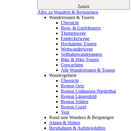
Zurück
Alles zu Wandern & Bergsteigen
Wanderrouten & Touren
Übersicht
Berg- & Gipfeltouren
Themenwege
Entdeckerwege
Hochalpine Touren
Weitwanderwege
Seilbahnwanderungen
Bike & Hike Touren
Geocaching
Alle Wanderrouten & Touren
Wandergebiete
Übersicht
Region Oetz
Region Umhausen-Niederthai
Region Längenfeld
Region Sölden
Region Gurgl
Vent
Rund ums Wandern & Bergsteigen
Almen & Hütten
Bergbahnen & Aufstiegshilfen