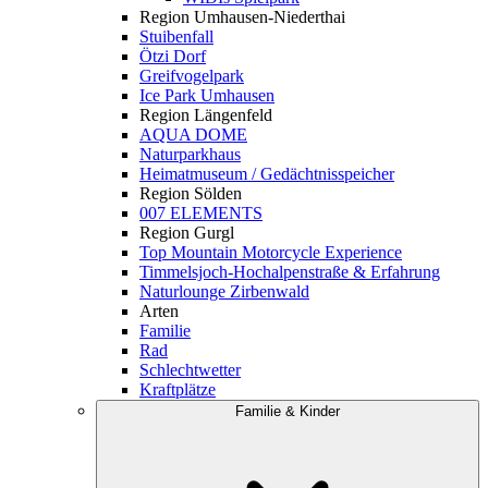
Region Umhausen-Niederthai
Stuibenfall
Ötzi Dorf
Greifvogelpark
Ice Park Umhausen
Region Längenfeld
AQUA DOME
Naturparkhaus
Heimatmuseum / Gedächtnisspeicher
Region Sölden
007 ELEMENTS
Region Gurgl
Top Mountain Motorcycle Experience
Timmelsjoch-Hochalpenstraße & Erfahrung
Naturlounge Zirbenwald
Arten
Familie
Rad
Schlechtwetter
Kraftplätze
Familie & Kinder