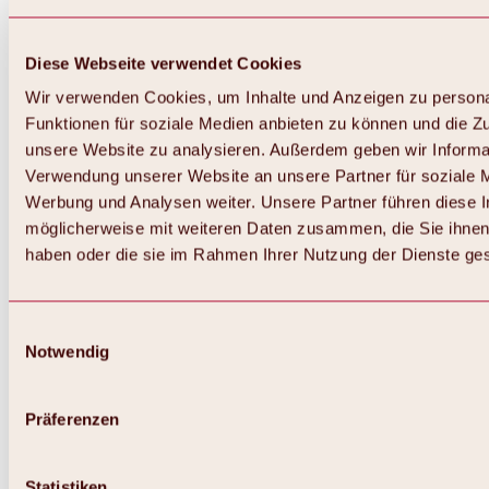
Diese Webseite verwendet Cookies
Wir verwenden Cookies, um Inhalte und Anzeigen zu persona
Funktionen für soziale Medien anbieten zu können und die Zug
unsere Website zu analysieren. Außerdem geben wir Informat
Verwendung unserer Website an unsere Partner für soziale 
Zurück
Alles zum Skigebiet Hochoetz
Werbung und Analysen weiter. Unsere Partner führen diese 
Skipasspreise
möglicherweise mit weiteren Daten zusammen, die Sie ihnen 
Übersicht
haben oder die sie im Rahmen Ihrer Nutzung der Dienste g
Winter 2026 / 2027
Online-Skiticketshop
Hochoetz
Happy Family Wochen
Einwilligungsauswahl
Hochoetz-Kühtai Skipass
Notwendig
Skigebietsinformationen
Übersicht
Live-Infos & Skigebietsnews
Skigebietsplan, Lifte & Pisten
Präferenzen
Skibus
Parken
Highlights im Skigebiet
Statistiken