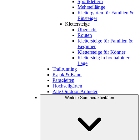
Sportklettern
Mehrseillänge
Klettergärten für Familien &
Einsteiger
Klettersteige
Übersicht
Routen
Klettersteige für Familien &
Beginner
Klettersteige für Könner
Klettersteig in hochalpiner
Lage
Trailrunning
Kajak & Kanu
Paragleiten
Hochseilgärten
Alle Outdoor-Anbieter
Weitere Sommeraktivitäten