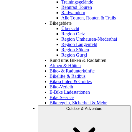
Trainingsgelände
Rennrad-Touren
Radwandern
Alle Touren, Routen & Trails
Bikegebiete
Übersicht
Region Oetz
Region Umhausen-Niederthai
Region Längenfeld
Region Sölden
Region Gurgl
Rund ums Biken & Radfahren
Almen & Hütten
Bike- & Radunterkünfte
Bikelifte & Radbus
Bikeschulen & Guides
Bike-Verleih
E-Bike Ladestationen
Bike-Service
Bikeregeln, Sicherheit & Mehr
Outdoor & Adventure