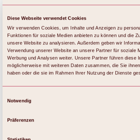
Diese Webseite verwendet Cookies
Wir verwenden Cookies, um Inhalte und Anzeigen zu persona
Funktionen für soziale Medien anbieten zu können und die Zug
unsere Website zu analysieren. Außerdem geben wir Informat
Verwendung unserer Website an unsere Partner für soziale 
Zurück
Alles zum Skigebiet Hochoetz
Werbung und Analysen weiter. Unsere Partner führen diese 
Skipasspreise
möglicherweise mit weiteren Daten zusammen, die Sie ihnen 
Übersicht
haben oder die sie im Rahmen Ihrer Nutzung der Dienste g
Winter 2026 / 2027
Online-Skiticketshop
Hochoetz
Happy Family Wochen
Einwilligungsauswahl
Hochoetz-Kühtai Skipass
Notwendig
Skigebietsinformationen
Übersicht
Live-Infos & Skigebietsnews
Skigebietsplan, Lifte & Pisten
Präferenzen
Skibus
Parken
Highlights im Skigebiet
Statistiken