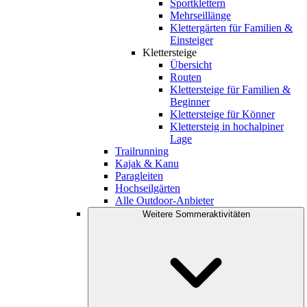
Sportklettern
Mehrseillänge
Klettergärten für Familien &
Einsteiger
Klettersteige
Übersicht
Routen
Klettersteige für Familien &
Beginner
Klettersteige für Könner
Klettersteig in hochalpiner
Lage
Trailrunning
Kajak & Kanu
Paragleiten
Hochseilgärten
Alle Outdoor-Anbieter
Weitere Sommeraktivitäten