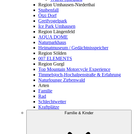
Region Umhausen-Niederthai
Stuibenfall
Ötzi Dorf
Greifvogelpark
Ice Park Umhausen
Region Längenfeld
AQUA DOME
Naturparkhaus
Heimatmuseum / Gedächtnisspeicher
Region Sölden
007 ELEMENTS
Region Gurgl
Top Mountain Motorcycle Experience
Timmelsjoch-Hochalpenstraße & Erfahrung
Naturlounge Zirbenwald
Arten
Familie
Rad
Schlechtwetter
Kraftplätze
Familie & Kinder