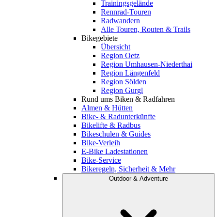
Trainingsgelände
Rennrad-Touren
Radwandern
Alle Touren, Routen & Trails
Bikegebiete
Übersicht
Region Oetz
Region Umhausen-Niederthai
Region Längenfeld
Region Sölden
Region Gurgl
Rund ums Biken & Radfahren
Almen & Hütten
Bike- & Radunterkünfte
Bikelifte & Radbus
Bikeschulen & Guides
Bike-Verleih
E-Bike Ladestationen
Bike-Service
Bikeregeln, Sicherheit & Mehr
Outdoor & Adventure