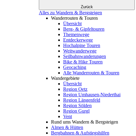
Zurück
Alles zu Wandern & Bergsteigen
Wanderrouten & Touren
Übersicht
Berg- & Gipfeltouren
Themenwege
Entdeckerwege
Hochalpine Touren
Weitwanderwege
Seilbahnwanderungen
Bike & Hike Touren
Geocaching
Alle Wanderrouten & Touren
Wandergebiete
Übersicht
Region Oetz
Region Umhausen-Niederthai
Region Längenfeld
Region Sölden
Region Gurgl
Vent
Rund ums Wandern & Bergsteigen
Almen & Hütten
Bergbahnen & Aufstiegshilfen