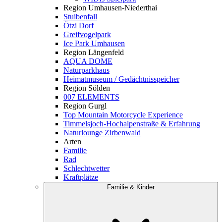
Region Umhausen-Niederthai
Stuibenfall
Ötzi Dorf
Greifvogelpark
Ice Park Umhausen
Region Längenfeld
AQUA DOME
Naturparkhaus
Heimatmuseum / Gedächtnisspeicher
Region Sölden
007 ELEMENTS
Region Gurgl
Top Mountain Motorcycle Experience
Timmelsjoch-Hochalpenstraße & Erfahrung
Naturlounge Zirbenwald
Arten
Familie
Rad
Schlechtwetter
Kraftplätze
Familie & Kinder