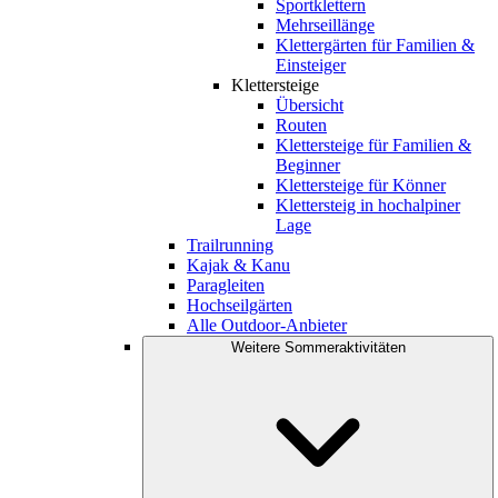
Sportklettern
Mehrseillänge
Klettergärten für Familien &
Einsteiger
Klettersteige
Übersicht
Routen
Klettersteige für Familien &
Beginner
Klettersteige für Könner
Klettersteig in hochalpiner
Lage
Trailrunning
Kajak & Kanu
Paragleiten
Hochseilgärten
Alle Outdoor-Anbieter
Weitere Sommeraktivitäten