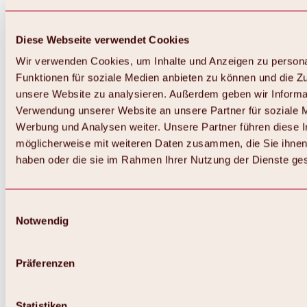
Diese Webseite verwendet Cookies
Wir verwenden Cookies, um Inhalte und Anzeigen zu persona
Funktionen für soziale Medien anbieten zu können und die Zug
unsere Website zu analysieren. Außerdem geben wir Informat
Verwendung unserer Website an unsere Partner für soziale 
Zurück
Alles zum Skigebiet Hochoetz
Werbung und Analysen weiter. Unsere Partner führen diese 
Skipasspreise
möglicherweise mit weiteren Daten zusammen, die Sie ihnen 
Übersicht
haben oder die sie im Rahmen Ihrer Nutzung der Dienste g
Winter 2026 / 2027
Online-Skiticketshop
Hochoetz
Happy Family Wochen
Einwilligungsauswahl
Hochoetz-Kühtai Skipass
Notwendig
Skigebietsinformationen
Übersicht
Live-Infos & Skigebietsnews
Skigebietsplan, Lifte & Pisten
Präferenzen
Skibus
Parken
Highlights im Skigebiet
Statistiken