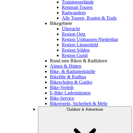
Trainingsgelände
Rennrad-Touren
Radwandern
Alle Touren, Routen & Trails
Bikegebiete
Übersicht
Region Oetz
Region Umhausen-Niederthai
Region Längenfeld
Region Sölden
Region Gurgl
Rund ums Biken & Radfahren
Almen & Hütten
Bike- & Radunterkünfte
Bikelifte & Radbus
Bikeschulen & Guides
Bike-Verleih
E-Bike Ladestationen
Bike-Service
Bikeregeln, Sicherheit & Mehr
Outdoor & Adventure