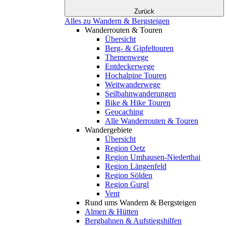
Zurück
Alles zu Wandern & Bergsteigen
Wanderrouten & Touren
Übersicht
Berg- & Gipfeltouren
Themenwege
Entdeckerwege
Hochalpine Touren
Weitwanderwege
Seilbahnwanderungen
Bike & Hike Touren
Geocaching
Alle Wanderrouten & Touren
Wandergebiete
Übersicht
Region Oetz
Region Umhausen-Niederthai
Region Längenfeld
Region Sölden
Region Gurgl
Vent
Rund ums Wandern & Bergsteigen
Almen & Hütten
Bergbahnen & Aufstiegshilfen