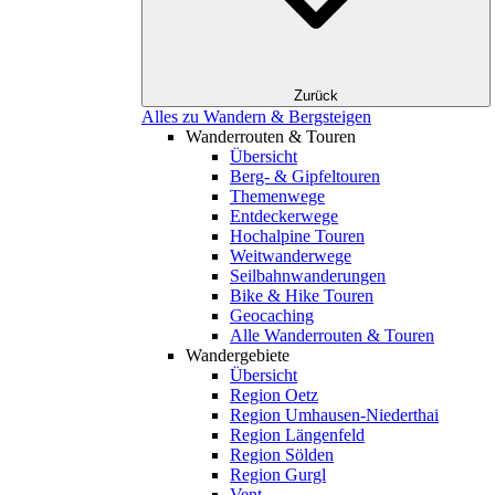
Zurück
Alles zu Wandern & Bergsteigen
Wanderrouten & Touren
Übersicht
Berg- & Gipfeltouren
Themenwege
Entdeckerwege
Hochalpine Touren
Weitwanderwege
Seilbahnwanderungen
Bike & Hike Touren
Geocaching
Alle Wanderrouten & Touren
Wandergebiete
Übersicht
Region Oetz
Region Umhausen-Niederthai
Region Längenfeld
Region Sölden
Region Gurgl
Vent