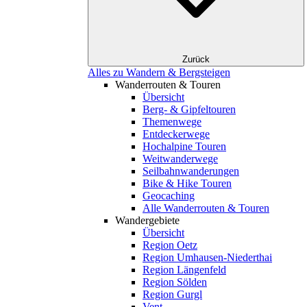
Zurück
Alles zu Wandern & Bergsteigen
Wanderrouten & Touren
Übersicht
Berg- & Gipfeltouren
Themenwege
Entdeckerwege
Hochalpine Touren
Weitwanderwege
Seilbahnwanderungen
Bike & Hike Touren
Geocaching
Alle Wanderrouten & Touren
Wandergebiete
Übersicht
Region Oetz
Region Umhausen-Niederthai
Region Längenfeld
Region Sölden
Region Gurgl
Vent