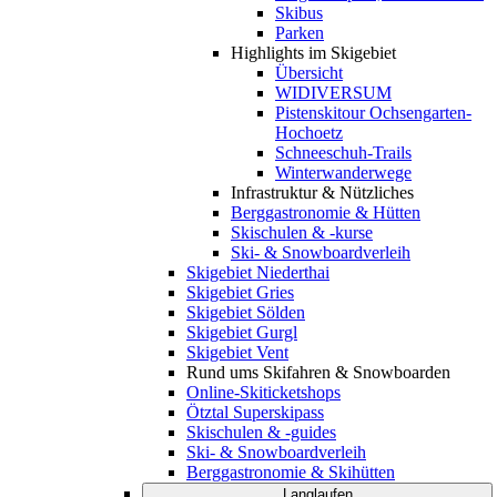
Skibus
Parken
Highlights im Skigebiet
Übersicht
WIDIVERSUM
Pistenskitour Ochsengarten-
Hochoetz
Schneeschuh-Trails
Winterwanderwege
Infrastruktur & Nützliches
Berggastronomie & Hütten
Skischulen & -kurse
Ski- & Snowboardverleih
Skigebiet Niederthai
Skigebiet Gries
Skigebiet Sölden
Skigebiet Gurgl
Skigebiet Vent
Rund ums Skifahren & Snowboarden
Online-Skiticketshops
Ötztal Superskipass
Skischulen & -guides
Ski- & Snowboardverleih
Berggastronomie & Skihütten
Langlaufen