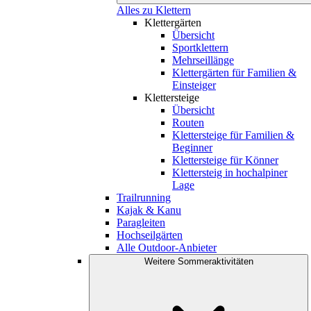
Alles zu Klettern
Klettergärten
Übersicht
Sportklettern
Mehrseillänge
Klettergärten für Familien &
Einsteiger
Klettersteige
Übersicht
Routen
Klettersteige für Familien &
Beginner
Klettersteige für Könner
Klettersteig in hochalpiner
Lage
Trailrunning
Kajak & Kanu
Paragleiten
Hochseilgärten
Alle Outdoor-Anbieter
Weitere Sommeraktivitäten