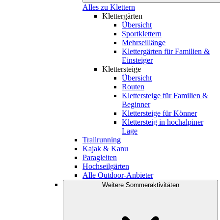
Alles zu Klettern
Klettergärten
Übersicht
Sportklettern
Mehrseillänge
Klettergärten für Familien &
Einsteiger
Klettersteige
Übersicht
Routen
Klettersteige für Familien &
Beginner
Klettersteige für Könner
Klettersteig in hochalpiner
Lage
Trailrunning
Kajak & Kanu
Paragleiten
Hochseilgärten
Alle Outdoor-Anbieter
Weitere Sommeraktivitäten