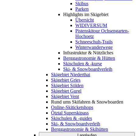
Skibus
Parken
Highlights im Skigebiet
Übersicht
WIDIVERSUM
Pistenskitour Ochsengarten-
Hochoetz
Schneeschuh-Trails
Winterwanderwege
Infrastruktur & Nützliches
Berggastronomie & Hütten
Skischulen & -kurse
Ski- & Snowboardverleih
Skigebiet Niederthai
Skigebiet Gries
Skigebiet Sölden
Skigebiet Gurgl
Skigebiet Vent
Rund ums Skifahren & Snowboarden
Online-Skiticketshops
Ötztal Superskipass
Skischulen & -guides
Ski- & Snowboardverleih
Berggastronomie & Skihütten
Langlaufen