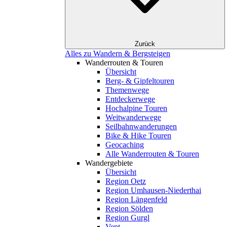
Zurück
Alles zu Wandern & Bergsteigen
Wanderrouten & Touren
Übersicht
Berg- & Gipfeltouren
Themenwege
Entdeckerwege
Hochalpine Touren
Weitwanderwege
Seilbahnwanderungen
Bike & Hike Touren
Geocaching
Alle Wanderrouten & Touren
Wandergebiete
Übersicht
Region Oetz
Region Umhausen-Niederthai
Region Längenfeld
Region Sölden
Region Gurgl
Vent