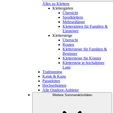
Alles zu Klettern
Klettergärten
Übersicht
Sportklettern
Mehrseillänge
Klettergärten für Familien &
Einsteiger
Klettersteige
Übersicht
Routen
Klettersteige für Familien &
Beginner
Klettersteige für Könner
Klettersteig in hochalpiner
Lage
Trailrunning
Kajak & Kanu
Paragleiten
Hochseilgärten
Alle Outdoor-Anbieter
Weitere Sommeraktivitäten