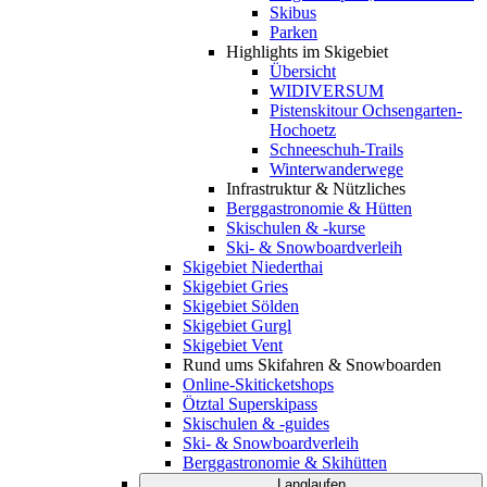
Skibus
Parken
Highlights im Skigebiet
Übersicht
WIDIVERSUM
Pistenskitour Ochsengarten-
Hochoetz
Schneeschuh-Trails
Winterwanderwege
Infrastruktur & Nützliches
Berggastronomie & Hütten
Skischulen & -kurse
Ski- & Snowboardverleih
Skigebiet Niederthai
Skigebiet Gries
Skigebiet Sölden
Skigebiet Gurgl
Skigebiet Vent
Rund ums Skifahren & Snowboarden
Online-Skiticketshops
Ötztal Superskipass
Skischulen & -guides
Ski- & Snowboardverleih
Berggastronomie & Skihütten
Langlaufen