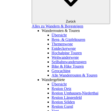
Zurück
Alles zu Wandern & Bergsteigen
Wanderrouten & Touren
Übersicht
Berg- & Gipfeltouren
Themenwege
Entdeckerwege
Hochalpine Touren
Weitwanderwege
Seilbahnwanderungen
Bike & Hike Touren
Geocaching
Alle Wanderrouten & Touren
Wandergebiete
Übersicht
Region Oetz
Region Umhausen-Niederthai
Region Längenfeld
Region Sölden
Region Gurgl
Vent