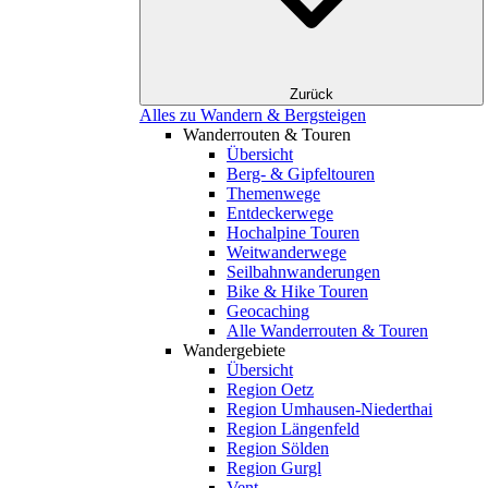
Zurück
Alles zu Wandern & Bergsteigen
Wanderrouten & Touren
Übersicht
Berg- & Gipfeltouren
Themenwege
Entdeckerwege
Hochalpine Touren
Weitwanderwege
Seilbahnwanderungen
Bike & Hike Touren
Geocaching
Alle Wanderrouten & Touren
Wandergebiete
Übersicht
Region Oetz
Region Umhausen-Niederthai
Region Längenfeld
Region Sölden
Region Gurgl
Vent