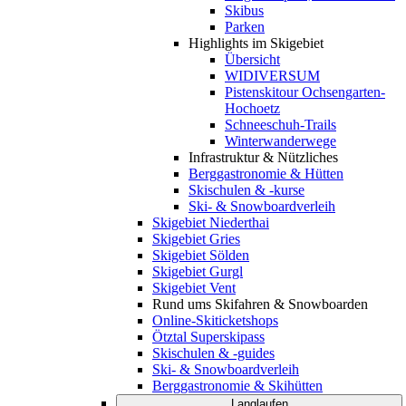
Skibus
Parken
Highlights im Skigebiet
Übersicht
WIDIVERSUM
Pistenskitour Ochsengarten-
Hochoetz
Schneeschuh-Trails
Winterwanderwege
Infrastruktur & Nützliches
Berggastronomie & Hütten
Skischulen & -kurse
Ski- & Snowboardverleih
Skigebiet Niederthai
Skigebiet Gries
Skigebiet Sölden
Skigebiet Gurgl
Skigebiet Vent
Rund ums Skifahren & Snowboarden
Online-Skiticketshops
Ötztal Superskipass
Skischulen & -guides
Ski- & Snowboardverleih
Berggastronomie & Skihütten
Langlaufen