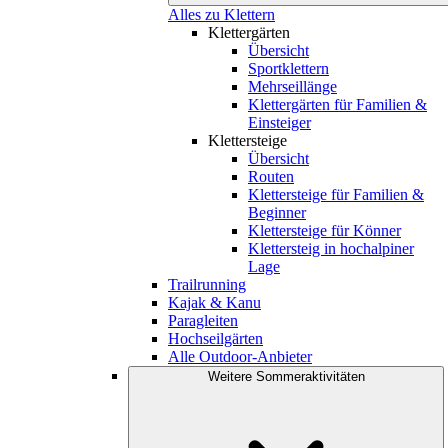
Alles zu Klettern
Klettergärten
Übersicht
Sportklettern
Mehrseillänge
Klettergärten für Familien &
Einsteiger
Klettersteige
Übersicht
Routen
Klettersteige für Familien &
Beginner
Klettersteige für Könner
Klettersteig in hochalpiner
Lage
Trailrunning
Kajak & Kanu
Paragleiten
Hochseilgärten
Alle Outdoor-Anbieter
Weitere Sommeraktivitäten