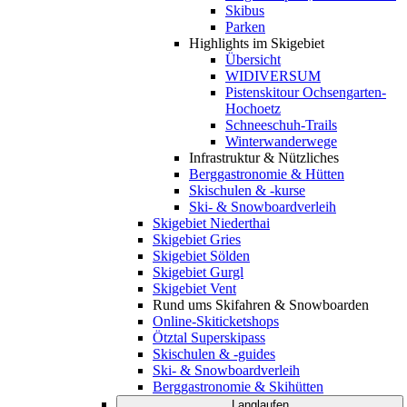
Skibus
Parken
Highlights im Skigebiet
Übersicht
WIDIVERSUM
Pistenskitour Ochsengarten-
Hochoetz
Schneeschuh-Trails
Winterwanderwege
Infrastruktur & Nützliches
Berggastronomie & Hütten
Skischulen & -kurse
Ski- & Snowboardverleih
Skigebiet Niederthai
Skigebiet Gries
Skigebiet Sölden
Skigebiet Gurgl
Skigebiet Vent
Rund ums Skifahren & Snowboarden
Online-Skiticketshops
Ötztal Superskipass
Skischulen & -guides
Ski- & Snowboardverleih
Berggastronomie & Skihütten
Langlaufen