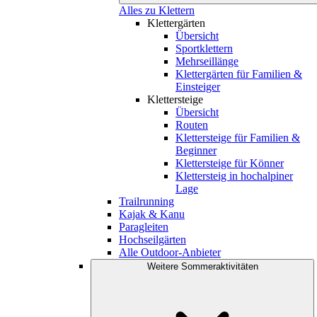
Alles zu Klettern
Klettergärten
Übersicht
Sportklettern
Mehrseillänge
Klettergärten für Familien &
Einsteiger
Klettersteige
Übersicht
Routen
Klettersteige für Familien &
Beginner
Klettersteige für Könner
Klettersteig in hochalpiner
Lage
Trailrunning
Kajak & Kanu
Paragleiten
Hochseilgärten
Alle Outdoor-Anbieter
Weitere Sommeraktivitäten