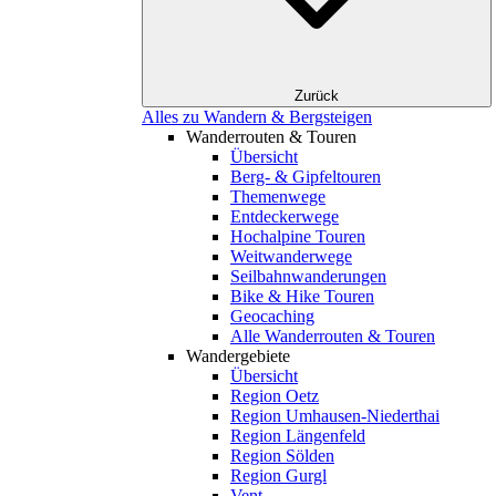
Zurück
Alles zu Wandern & Bergsteigen
Wanderrouten & Touren
Übersicht
Berg- & Gipfeltouren
Themenwege
Entdeckerwege
Hochalpine Touren
Weitwanderwege
Seilbahnwanderungen
Bike & Hike Touren
Geocaching
Alle Wanderrouten & Touren
Wandergebiete
Übersicht
Region Oetz
Region Umhausen-Niederthai
Region Längenfeld
Region Sölden
Region Gurgl
Vent