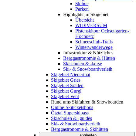
Skibus
Parken
Highlights im Skigebiet
Übersicht
WIDIVERSUM
Pistenskitour Ochsengarten-
Hochoetz
Schneeschuh-Trails
Winterwanderwege
Infrastruktur & Nützliches
Berggastronomie & Hütten
Skischulen & -kurse
Ski- & Snowboardverleih
Skigebiet Niederthai
Skigebiet Gries
Skigebiet Sölden
Skigebiet Gurgl
Skigebiet Vent
Rund ums Skifahren & Snowboarden
Online-Skiticketshops
Ötztal Superskipass
Skischulen & -guides
Ski- & Snowboardverleih
Berggastronomie & Skihütten
Langlaufen