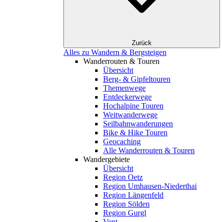
Zurück
Alles zu Wandern & Bergsteigen
Wanderrouten & Touren
Übersicht
Berg- & Gipfeltouren
Themenwege
Entdeckerwege
Hochalpine Touren
Weitwanderwege
Seilbahnwanderungen
Bike & Hike Touren
Geocaching
Alle Wanderrouten & Touren
Wandergebiete
Übersicht
Region Oetz
Region Umhausen-Niederthai
Region Längenfeld
Region Sölden
Region Gurgl
Vent