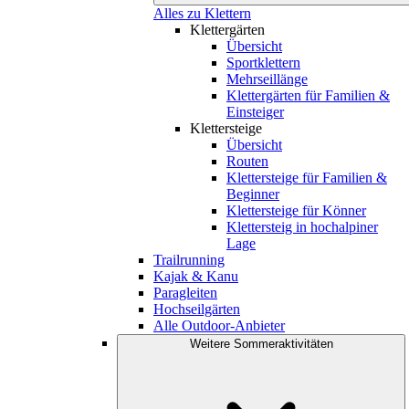
Alles zu Klettern
Klettergärten
Übersicht
Sportklettern
Mehrseillänge
Klettergärten für Familien &
Einsteiger
Klettersteige
Übersicht
Routen
Klettersteige für Familien &
Beginner
Klettersteige für Könner
Klettersteig in hochalpiner
Lage
Trailrunning
Kajak & Kanu
Paragleiten
Hochseilgärten
Alle Outdoor-Anbieter
Weitere Sommeraktivitäten