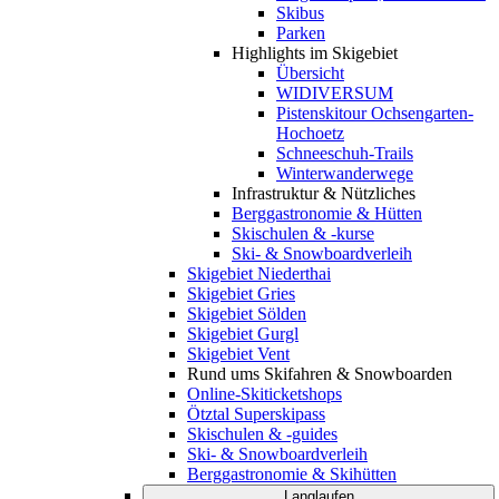
Skibus
Parken
Highlights im Skigebiet
Übersicht
WIDIVERSUM
Pistenskitour Ochsengarten-
Hochoetz
Schneeschuh-Trails
Winterwanderwege
Infrastruktur & Nützliches
Berggastronomie & Hütten
Skischulen & -kurse
Ski- & Snowboardverleih
Skigebiet Niederthai
Skigebiet Gries
Skigebiet Sölden
Skigebiet Gurgl
Skigebiet Vent
Rund ums Skifahren & Snowboarden
Online-Skiticketshops
Ötztal Superskipass
Skischulen & -guides
Ski- & Snowboardverleih
Berggastronomie & Skihütten
Langlaufen