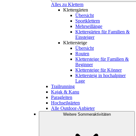
Alles zu Klettern
Klettergärten
Übersicht
Sportklettern
Mehrseillänge
Klettergärten für Familien &
Einsteiger
Klettersteige
Übersicht
Routen
Klettersteige für Familien &
Beginner
Klettersteige für Könner
Klettersteig in hochalpiner
Lage
Trailrunning
Kajak & Kanu
Paragleiten
Hochseilgärten
Alle Outdoor-Anbieter
Weitere Sommeraktivitäten