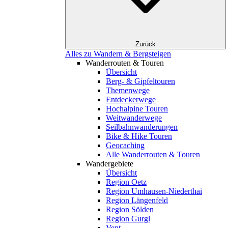
Zurück
Alles zu Wandern & Bergsteigen
Wanderrouten & Touren
Übersicht
Berg- & Gipfeltouren
Themenwege
Entdeckerwege
Hochalpine Touren
Weitwanderwege
Seilbahnwanderungen
Bike & Hike Touren
Geocaching
Alle Wanderrouten & Touren
Wandergebiete
Übersicht
Region Oetz
Region Umhausen-Niederthai
Region Längenfeld
Region Sölden
Region Gurgl
Vent