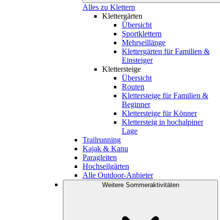
Alles zu Klettern
Klettergärten
Übersicht
Sportklettern
Mehrseillänge
Klettergärten für Familien &
Einsteiger
Klettersteige
Übersicht
Routen
Klettersteige für Familien &
Beginner
Klettersteige für Könner
Klettersteig in hochalpiner
Lage
Trailrunning
Kajak & Kanu
Paragleiten
Hochseilgärten
Alle Outdoor-Anbieter
Weitere Sommeraktivitäten