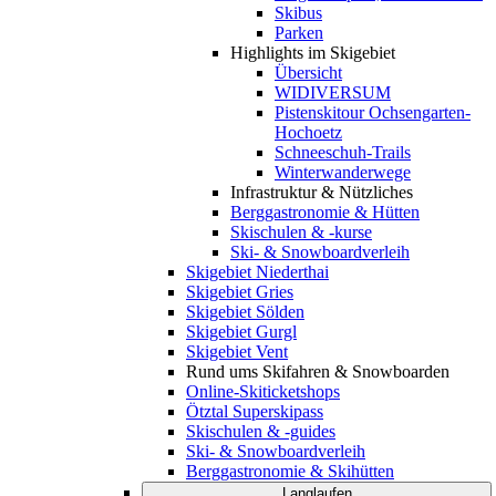
Skibus
Parken
Highlights im Skigebiet
Übersicht
WIDIVERSUM
Pistenskitour Ochsengarten-
Hochoetz
Schneeschuh-Trails
Winterwanderwege
Infrastruktur & Nützliches
Berggastronomie & Hütten
Skischulen & -kurse
Ski- & Snowboardverleih
Skigebiet Niederthai
Skigebiet Gries
Skigebiet Sölden
Skigebiet Gurgl
Skigebiet Vent
Rund ums Skifahren & Snowboarden
Online-Skiticketshops
Ötztal Superskipass
Skischulen & -guides
Ski- & Snowboardverleih
Berggastronomie & Skihütten
Langlaufen