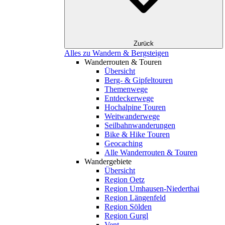
Zurück
Alles zu Wandern & Bergsteigen
Wanderrouten & Touren
Übersicht
Berg- & Gipfeltouren
Themenwege
Entdeckerwege
Hochalpine Touren
Weitwanderwege
Seilbahnwanderungen
Bike & Hike Touren
Geocaching
Alle Wanderrouten & Touren
Wandergebiete
Übersicht
Region Oetz
Region Umhausen-Niederthai
Region Längenfeld
Region Sölden
Region Gurgl
Vent