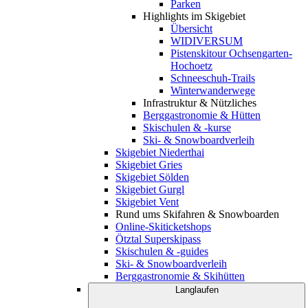
Parken
Highlights im Skigebiet
Übersicht
WIDIVERSUM
Pistenskitour Ochsengarten-
Hochoetz
Schneeschuh-Trails
Winterwanderwege
Infrastruktur & Nützliches
Berggastronomie & Hütten
Skischulen & -kurse
Ski- & Snowboardverleih
Skigebiet Niederthai
Skigebiet Gries
Skigebiet Sölden
Skigebiet Gurgl
Skigebiet Vent
Rund ums Skifahren & Snowboarden
Online-Skiticketshops
Ötztal Superskipass
Skischulen & -guides
Ski- & Snowboardverleih
Berggastronomie & Skihütten
Langlaufen