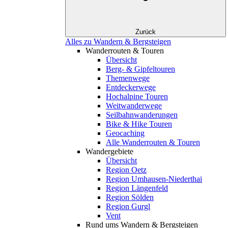
Zurück
Alles zu Wandern & Bergsteigen
Wanderrouten & Touren
Übersicht
Berg- & Gipfeltouren
Themenwege
Entdeckerwege
Hochalpine Touren
Weitwanderwege
Seilbahnwanderungen
Bike & Hike Touren
Geocaching
Alle Wanderrouten & Touren
Wandergebiete
Übersicht
Region Oetz
Region Umhausen-Niederthai
Region Längenfeld
Region Sölden
Region Gurgl
Vent
Rund ums Wandern & Bergsteigen