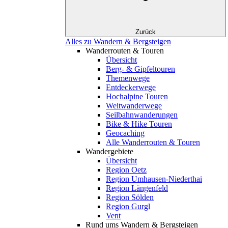
Zurück
Alles zu Wandern & Bergsteigen
Wanderrouten & Touren
Übersicht
Berg- & Gipfeltouren
Themenwege
Entdeckerwege
Hochalpine Touren
Weitwanderwege
Seilbahnwanderungen
Bike & Hike Touren
Geocaching
Alle Wanderrouten & Touren
Wandergebiete
Übersicht
Region Oetz
Region Umhausen-Niederthai
Region Längenfeld
Region Sölden
Region Gurgl
Vent
Rund ums Wandern & Bergsteigen