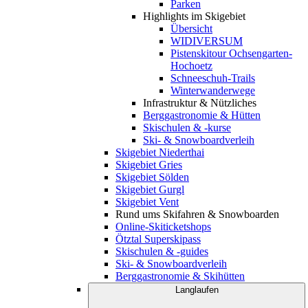
Parken
Highlights im Skigebiet
Übersicht
WIDIVERSUM
Pistenskitour Ochsengarten-
Hochoetz
Schneeschuh-Trails
Winterwanderwege
Infrastruktur & Nützliches
Berggastronomie & Hütten
Skischulen & -kurse
Ski- & Snowboardverleih
Skigebiet Niederthai
Skigebiet Gries
Skigebiet Sölden
Skigebiet Gurgl
Skigebiet Vent
Rund ums Skifahren & Snowboarden
Online-Skiticketshops
Ötztal Superskipass
Skischulen & -guides
Ski- & Snowboardverleih
Berggastronomie & Skihütten
Langlaufen