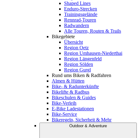
Shaped Lines
Enduro-Strecken
Trainingsgelände
Rennrad-Touren
Radwandern
Alle Touren, Routen & Trails
Bikegebiete
Übersicht
Region Oetz
Region Umhausen-Niederthai
Region Längenfeld
Region Sölden
Region Gurgl
Rund ums Biken & Radfahren
Almen & Hütten
Bike- & Radunterkünfte
Bikelifte & Radbus
Bikeschulen & Guides
Bike-Verleih
E-Bike Ladestationen
Bike-Service
Bikeregeln, Sicherheit & Mehr
Outdoor & Adventure